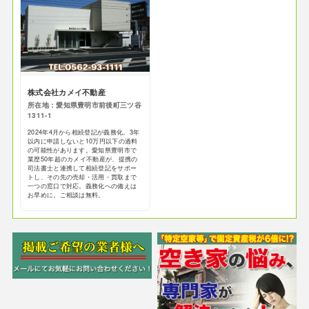
株式会社カメイ不動産
所在地：愛知県豊明市前後町三ツ谷
1311-1
2024年4月から相続登記が義務化。3年
以内に申請しないと10万円以下の過料
の可能性があります。愛知県豊明市で
業歴50年超のカメイ不動産が、提携の
司法書士と連携して相続登記をサポー
トし、その先の売却・活用・買取まで
一つの窓口で対応。義務化への備えは
お早めに。ご相談は無料。