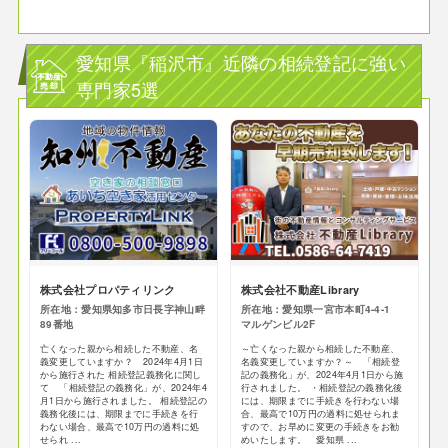
愛知県『稲沢市』近隣の相続登記に強い
専門家5選
株式会社プロパティリンク
株式会社不動産Library
所在地：愛知県知多市日長字神山畔
所在地：愛知県一宮市本町4-4-1
89番地
マルゲンビル2F
亡くなった親から相続した不動産、名
～亡くなった親から相続した不動産、
義変更していますか？ 2024年4月1日
名義変更していますか？～ 「相続登
から施行された 相続登記義務化に関し
記の義務化」が、2024年4月1日から施
て 「相続登記の義務化」が、2024年4
行されました。 ・相続登記の義務化後
月1日から施行されました。 相続登記の
には、期限までに手続きを行わない場
義務化後には、期限までに手続きを行
合、最高で10万円の過料に処せられま
わない場合、最高で10万円の過料に処
すので、お早めに変更の手続きをお勧
せられ ...
めいたします。 愛知県 ...