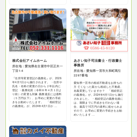
株式会社アイムホーム
あさい知子司法書士・行政書士
事務所
所在地：愛知県名古屋市中区正木一
丁目1-4
所在地：愛知県一宮市大和町馬引
2297番地
『住所等変更登記の義務化』が、2026
年4月1日から施行されます。 ・住所や
愛知県一宮市の相続不動産をお持ちの
氏名・名称の変更の日から２年以内に
方 亡くなった親から相続した不動産、
登記 ・義務化前（令和８年４月１日よ
名義変更していますか？ 「相続登記
り前）の変更も対象 義務違反には過料
の義務化」が、2024年4月1日から施行
（５万円以下）、お早めに変更の手続
されました。 ・相続登記の義務化後に
きをお勧めいたします。 「相続登記
は、期限までに手続きを行わない場
の義務化」が、2024年4月1日か ...
合、最高で10万円の過料に処せられま
すので、お早めに変更の手続きをお勧
めいたします ...