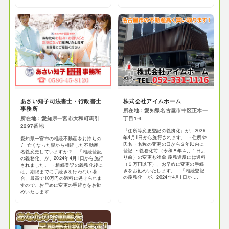
あさい知子司法書士・行政書士
株式会社アイムホーム
事務所
所在地：愛知県名古屋市中区正木一
所在地：愛知県一宮市大和町馬引
丁目1-4
2297番地
『住所等変更登記の義務化』が、2026
年4月1日から施行されます。 ・住所や
愛知県一宮市の相続不動産をお持ちの
氏名・名称の変更の日から２年以内に
方 亡くなった親から相続した不動産、
登記 ・義務化前（令和８年４月１日よ
名義変更していますか？ 「相続登記
り前）の変更も対象 義務違反には過料
の義務化」が、2024年4月1日から施行
（５万円以下）、お早めに変更の手続
されました。 ・相続登記の義務化後に
きをお勧めいたします。 「相続登記
は、期限までに手続きを行わない場
の義務化」が、2024年4月1日か ...
合、最高で10万円の過料に処せられま
すので、お早めに変更の手続きをお勧
めいたします ...