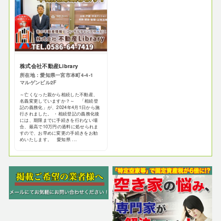
株式会社不動産Library
所在地：愛知県一宮市本町4-4-1
マルゲンビル2F
～亡くなった親から相続した不動産、
名義変更していますか？～ 「相続登
記の義務化」が、2024年4月1日から施
行されました。 ・相続登記の義務化後
には、期限までに手続きを行わない場
合、最高で10万円の過料に処せられま
すので、お早めに変更の手続きをお勧
めいたします。 愛知県 ...