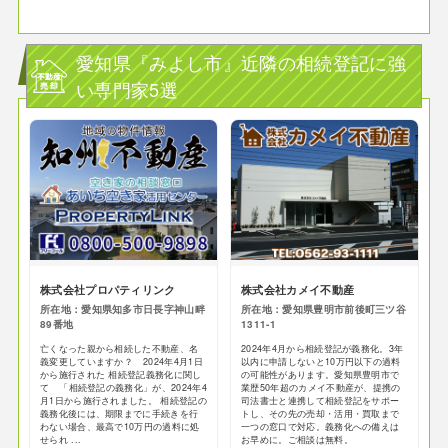
愛知県『みよし市』近隣の相続登記に強
い専門家5選
株式会社プロパティリンク
株式会社カメイ不動産
所在地：愛知県知多市日長字神山畔
所在地：愛知県豊明市前後町三ツ谷
89番地
1311-1
亡くなった親から相続した不動産、名
2024年4月から相続登記が義務化。3年
義変更していますか？ 2024年4月1日
以内に申請しないと10万円以下の過料
から施行された 相続登記義務化に関し
の可能性があります。愛知県豊明市で
て 「相続登記の義務化」が、2024年4
業歴50年超のカメイ不動産が、提携の
月1日から施行されました。 相続登記の
司法書士と連携して相続登記をサポー
義務化後には、期限までに手続きを行
トし、その先の売却・活用・買取まで
わない場合、最高で10万円の過料に処
一つの窓口で対応。義務化への備えは
せられ ...
お早めに。ご相談は無料。