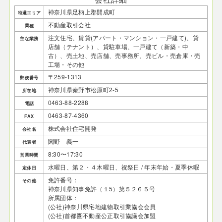
神奈川県足柄上郡開成町
特選エリア
不動産取引会社
業種
注文住宅、賃貸(アパート・マンション・一戸建て)、貸
主な業務
店舗（テナント）、貸駐車場、一戸建て（新築・中
古）、売土地、売店舗、売事務所、売ビル・売倉庫・売
工場・その他
〒259-1313
郵便番号
神奈川県秦野市松原町2-5
所在地
0463-88-2288
電話
0463-87-4360
FAX
株式会社住宅開発
会社名
関野 義一
代表者
8:30〜17:30
営業時間
水曜日、第２・４木曜日、祝祭日 / 年末年始・夏季休暇
定休日
免許番号：
その他
神奈川県知事免許（１5）第５２６５号
所属団体：
(公社)神奈川県宅地建物取引業協会会員
(公社)首都圏不動産公正取引協議会加盟