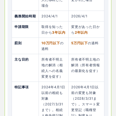
場合
義務開始時期
2024/4/1
2026/4/1
申請期限
取得を知った
変更があった日か
日から
3年以内
ら
2年以内
罰則
10万円以下
の
5万円以下
の過料
過料
主な目的
所有者不明土
所有者不明土地の
地の解消（相
解消（所有者情報
続人への名義
の最新化を促す）
変更を促す）
特記事項
2024年4月1日
2026年4月1日以
以前の相続も
前の変更も対象
対象
（2028/3/31ま
（2027/3/31
で）。スマート変
まで）。相続
更登記（職権登
人申告登記制
記）制度あり