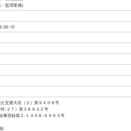
築・監理業務)
26-10
国土交通大臣（２）第９４０８号
（特-２７）第３８６３２号
知事登録第２-１４０８-６９９３号
録