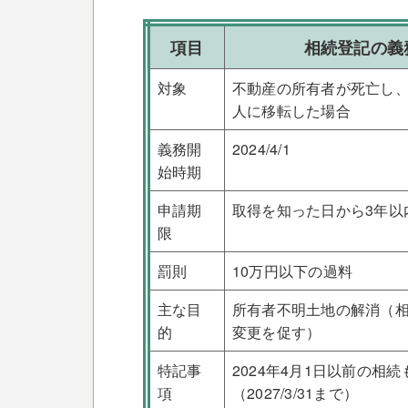
項目
相続登記の義
対象
不動産の所有者が死亡し
人に移転した場合
義務開
2024/4/1
始時期
申請期
取得を知った日から3年以
限
罰則
10万円以下の過料
主な目
所有者不明土地の解消（
的
変更を促す）
特記事
2024年4月1日以前の相
項
（2027/3/31まで）