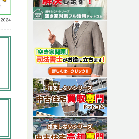
載
2024
。
ま