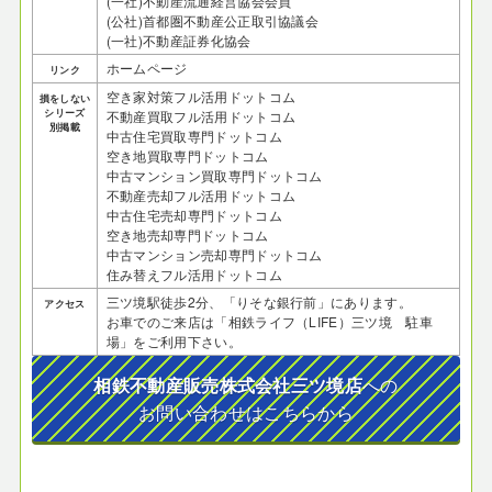
(一社)不動産流通経営協会会員
(公社)首都圏不動産公正取引協議会
(一社)不動産証券化協会
ホームページ
リンク
空き家対策フル活用ドットコム
損をしない
シリーズ
不動産買取フル活用ドットコム
別掲載
中古住宅買取専門ドットコム
空き地買取専門ドットコム
中古マンション買取専門ドットコム
不動産売却フル活用ドットコム
中古住宅売却専門ドットコム
空き地売却専門ドットコム
中古マンション売却専門ドットコム
住み替えフル活用ドットコム
三ツ境駅徒歩2分、「りそな銀行前」にあります。
アクセス
お車でのご来店は「相鉄ライフ（LIFE）三ツ境 駐車
場」をご利用下さい。
相鉄不動産販売株式会社三ツ境店
への
お問い合わせはこちらから