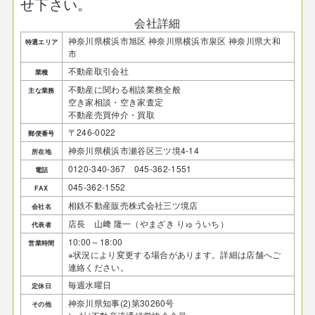
せ下さい。
会社詳細
神奈川県横浜市旭区 神奈川県横浜市泉区 神奈川県大和
特選エリア
市
不動産取引会社
業種
不動産に関わる相談業務全般
主な業務
空き家相談・空き家査定
不動産売買仲介・買取
〒246-0022
郵便番号
神奈川県横浜市瀬谷区三ツ境4-14
所在地
0120-340-367 045-362-1551
電話
045-362-1552
FAX
相鉄不動産販売株式会社三ツ境店
会社名
店長 山﨑 隆一（やまざき りゅういち）
代表者
10:00～18:00
営業時間
※状況により変更する場合があります。詳細は店舗へご
連絡ください。
毎週水曜日
定休日
神奈川県知事(2)第30260号
その他