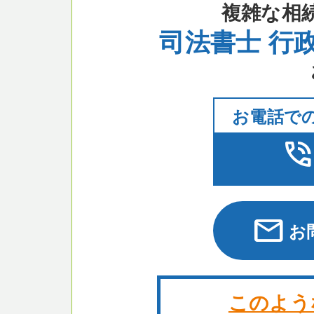
複雑な相
司法書士 行
お電話で
phone_in_tal
mail
お
このよう