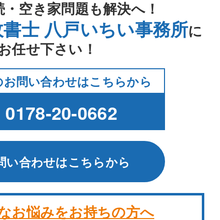
続・空き家問題も解決へ！
政書士 八戸いちい事務所
に
お任せ下さい！
のお問い合わせはこちらから
k
0178-20-0662
問い合わせはこちらから
なお悩みをお持ちの方へ