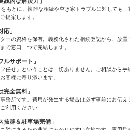
実践的な解決力」
験をもとに、複雑な相続や空き家トラブルに対しても、
をご提案します。
対応」
スターの資格を保有。義務化された相続登記から、放置
きまで窓口一つで完結します。
フルサポート」
ッフ任せ」ということは一切ありません。ご相談から手
接お客様に寄り添います。
は完全無料」
な事務所です。費用が発生する場合は必ず事前にお伝え
にご利用ください。
ス抜群＆駐車場完備」
ビニ隣にあるため非常にわかりやすい立地です。専用駐