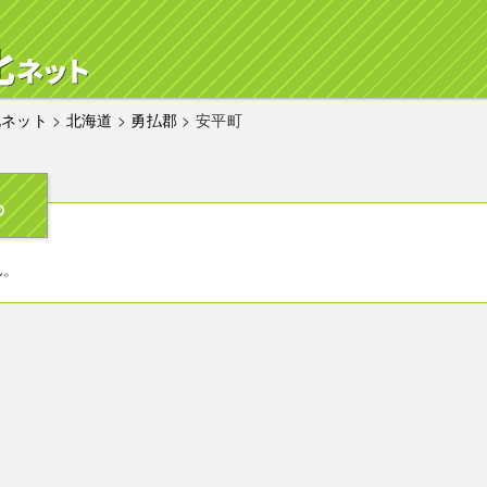
化ネット
>
北海道
>
勇払郡
>
安平町
ら
ん。