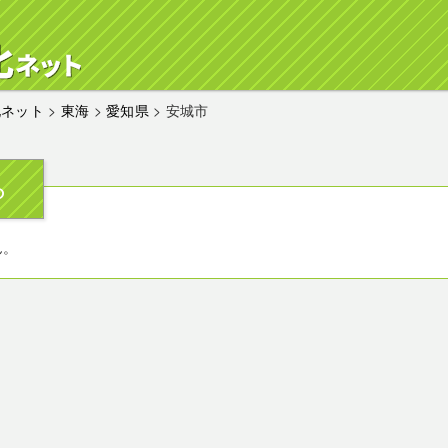
化ネット
>
東海
>
愛知県
>
安城市
ら
ん。