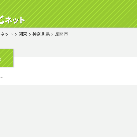
化ネット
>
関東
>
神奈川県
>
座間市
ら
ん。