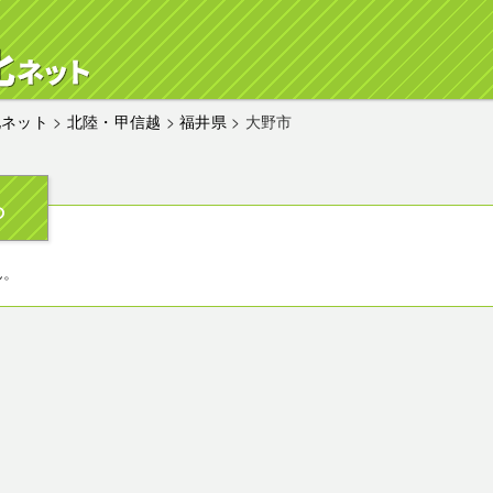
化ネット
>
北陸・甲信越
>
福井県
>
大野市
ら
ん。