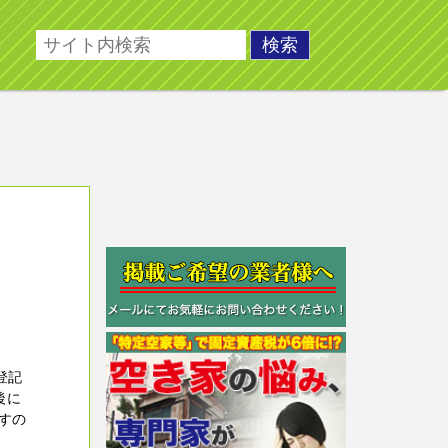
登記
後に
すの