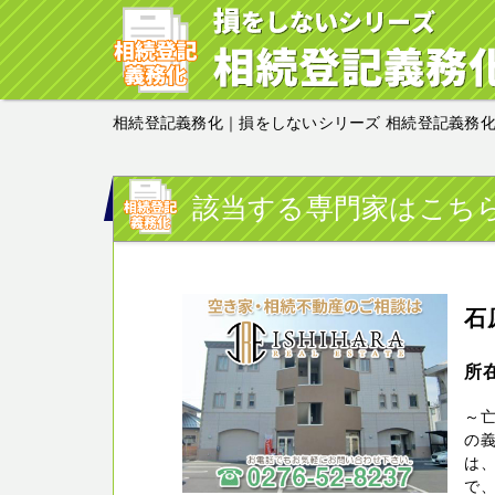
相続登記義務化｜損をしないシリーズ 相続登記義務
該当する専門家はこち
石
所在
～
の義
は
で、