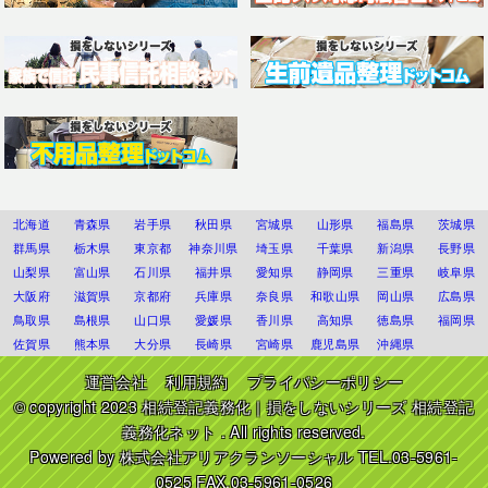
北海道
青森県
岩手県
秋田県
宮城県
山形県
福島県
茨城県
群馬県
栃木県
東京都
神奈川県
埼玉県
千葉県
新潟県
長野県
山梨県
富山県
石川県
福井県
愛知県
静岡県
三重県
岐阜県
大阪府
滋賀県
京都府
兵庫県
奈良県
和歌山県
岡山県
広島県
鳥取県
島根県
山口県
愛媛県
香川県
高知県
徳島県
福岡県
佐賀県
熊本県
大分県
長崎県
宮崎県
鹿児島県
沖縄県
運営会社
利用規約
プライバシーポリシー
© copyright 2023
相続登記義務化｜損をしないシリーズ 相続登記
義務化ネット
. All rights reserved.
Powered by
株式会社アリアクランソーシャル
TEL.03-5961-
0525 FAX.03-5961-0526