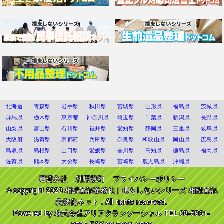
北海道
青森県
岩手県
秋田県
宮城県
山形県
福島県
茨城県
群馬県
栃木県
東京都
神奈川県
埼玉県
千葉県
新潟県
長野県
山梨県
富山県
石川県
福井県
愛知県
静岡県
三重県
岐阜県
大阪府
滋賀県
京都府
兵庫県
奈良県
和歌山県
岡山県
広島県
鳥取県
島根県
山口県
愛媛県
香川県
高知県
徳島県
福岡県
佐賀県
熊本県
大分県
長崎県
宮崎県
鹿児島県
沖縄県
運営会社
利用規約
プライバシーポリシー
© copyright 2023
相続登記義務化｜損をしないシリーズ 相続登記
義務化ネット
. All rights reserved.
Powered by
株式会社アリアクランソーシャル
TEL.03-5961-