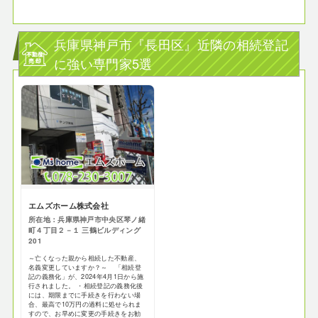
兵庫県神戸市『長田区』近隣の相続登記
に強い専門家5選
エムズホーム株式会社
所在地：兵庫県神戸市中央区琴ノ緒
町４丁目２－１ 三鶴ビルディング
201
～亡くなった親から相続した不動産、
名義変更していますか？～ 「相続登
記の義務化」が、2024年4月1日から施
行されました。 ・相続登記の義務化後
には、期限までに手続きを行わない場
合、最高で10万円の過料に処せられま
すので、お早めに変更の手続きをお勧