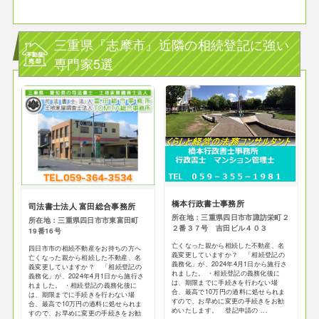
三重県『志摩市』近隣の相続登記に強い
専門家5選
橋本行政書士事務所
司法書士法人 富田総合事務所
所在地：三重県四日市市諏訪栄町２
所在地：三重県四日市市東富田町
２番３７号 吉田ビル４０３
19番16号
亡くなった親から相続した不動産、名
四日市市の相続不動産をお持ちの方へ
義変更していますか？ 「相続登記の
亡くなった親から相続した不動産、名
義務化」が、2024年4月1日から施行さ
義変更していますか？ 「相続登記の
れました。 ・相続登記の義務化後に
義務化」が、2024年4月1日から施行さ
は、期限までに手続きを行わない場
れました。 ・相続登記の義務化後に
合、最高で10万円の過料に処せられま
は、期限までに手続きを行わない場
すので、お早めに変更の手続きをお勧
合、最高で10万円の過料に処せられま
めいたします。 登記申請の ...
すので、お早めに変更の手続きをお勧