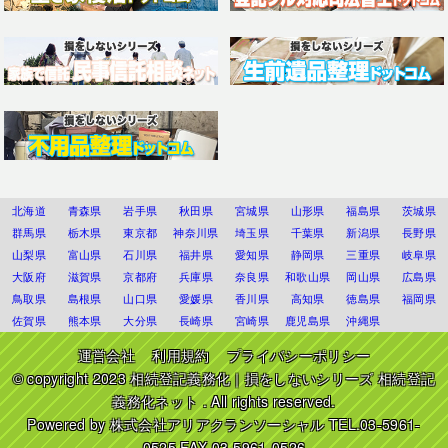
北海道
青森県
岩手県
秋田県
宮城県
山形県
福島県
茨城県
群馬県
栃木県
東京都
神奈川県
埼玉県
千葉県
新潟県
長野県
山梨県
富山県
石川県
福井県
愛知県
静岡県
三重県
岐阜県
大阪府
滋賀県
京都府
兵庫県
奈良県
和歌山県
岡山県
広島県
鳥取県
島根県
山口県
愛媛県
香川県
高知県
徳島県
福岡県
佐賀県
熊本県
大分県
長崎県
宮崎県
鹿児島県
沖縄県
運営会社
利用規約
プライバシーポリシー
© copyright 2023
相続登記義務化｜損をしないシリーズ 相続登記
義務化ネット
. All rights reserved.
Powered by
株式会社アリアクランソーシャル
TEL.03-5961-
0525 FAX.03-5961-0526