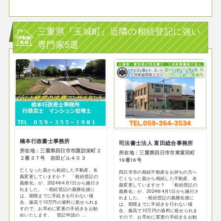
三重県『玉城町』近隣の相続登記に強い
専門家5選
橋本行政書士事務所
司法書士法人 富田総合事務所
所在地：三重県四日市市諏訪栄町２
所在地：三重県四日市市東富田町
２番３７号 吉田ビル４０３
19番16号
亡くなった親から相続した不動産、名
四日市市の相続不動産をお持ちの方へ
義変更していますか？ 「相続登記の
亡くなった親から相続した不動産、名
義務化」が、2024年4月1日から施行さ
義変更していますか？ 「相続登記の
れました。 ・相続登記の義務化後に
義務化」が、2024年4月1日から施行さ
は、期限までに手続きを行わない場
れました。 ・相続登記の義務化後に
合、最高で10万円の過料に処せられま
は、期限までに手続きを行わない場
すので、お早めに変更の手続きをお勧
合、最高で10万円の過料に処せられま
めいたします。 登記申請の ...
すので、お早めに変更の手続きをお勧