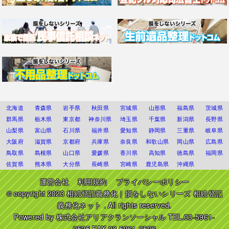
北海道
青森県
岩手県
秋田県
宮城県
山形県
福島県
茨城県
群馬県
栃木県
東京都
神奈川県
埼玉県
千葉県
新潟県
長野県
山梨県
富山県
石川県
福井県
愛知県
静岡県
三重県
岐阜県
大阪府
滋賀県
京都府
兵庫県
奈良県
和歌山県
岡山県
広島県
鳥取県
島根県
山口県
愛媛県
香川県
高知県
徳島県
福岡県
佐賀県
熊本県
大分県
長崎県
宮崎県
鹿児島県
沖縄県
運営会社
利用規約
プライバシーポリシー
© copyright 2023
相続登記義務化｜損をしないシリーズ 相続登記
義務化ネット
. All rights reserved.
Powered by
株式会社アリアクランソーシャル
TEL.03-5961-
0525 FAX.03-5961-0526