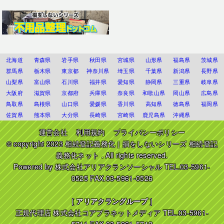
北海道
青森県
岩手県
秋田県
宮城県
山形県
福島県
茨城県
群馬県
栃木県
東京都
神奈川県
埼玉県
千葉県
新潟県
長野県
山梨県
富山県
石川県
福井県
愛知県
静岡県
三重県
岐阜県
大阪府
滋賀県
京都府
兵庫県
奈良県
和歌山県
岡山県
広島県
鳥取県
島根県
山口県
愛媛県
香川県
高知県
徳島県
福岡県
佐賀県
熊本県
大分県
長崎県
宮崎県
鹿児島県
沖縄県
運営会社
利用規約
プライバシーポリシー
© copyright 2023
相続登記義務化｜損をしないシリーズ 相続登記
義務化ネット
. All rights reserved.
Powered by
株式会社アリアクランソーシャル
TEL.03-5961-
0525 FAX.03-5961-0526
[
アリアクラングループ
]
正規代理店
株式会社コアプラネットメディア
TEL.03-5961-