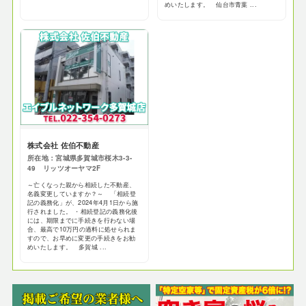
めいたします。 仙台市青葉 ...
株式会社 佐伯不動産
所在地：宮城県多賀城市桜木3-3-
49 リッツオーヤマ2F
～亡くなった親から相続した不動産、
名義変更していますか？～ 「相続登
記の義務化」が、2024年4月1日から施
行されました。 ・相続登記の義務化後
には、期限までに手続きを行わない場
合、最高で10万円の過料に処せられま
すので、お早めに変更の手続きをお勧
めいたします。 多賀城 ...