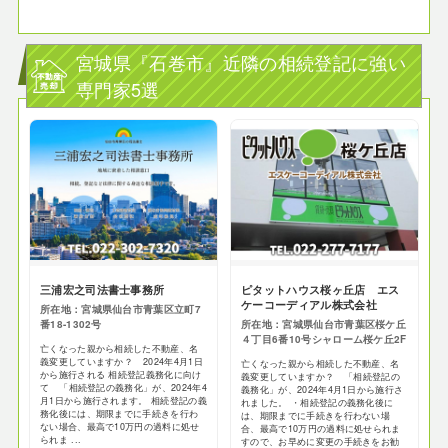
宮城県『石巻市』近隣の相続登記に強い
専門家5選
三浦宏之司法書士事務所
ピタットハウス桜ヶ丘店 エス
ケーコーディアル株式会社
所在地：宮城県仙台市青葉区立町7
番18-1302号
所在地：宮城県仙台市青葉区桜ケ丘
４丁目6番10号シャローム桜ケ丘2F
亡くなった親から相続した不動産、名
義変更していますか？ 2024年4月1日
亡くなった親から相続した不動産、名
から施行される 相続登記義務化に向け
義変更していますか？ 「相続登記の
て 「相続登記の義務化」が、2024年4
義務化」が、2024年4月1日から施行さ
月1日から施行されます。 相続登記の義
れました。 ・相続登記の義務化後に
務化後には、期限までに手続きを行わ
は、期限までに手続きを行わない場
ない場合、最高で10万円の過料に処せ
合、最高で10万円の過料に処せられま
られま ...
すので、お早めに変更の手続きをお勧