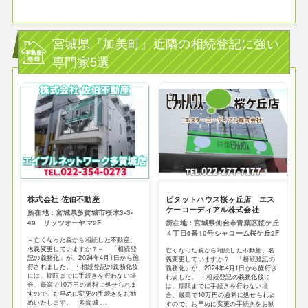
宮城県『加美町』近隣の相続登記に強い
専門家5選
株式会社 佐伯不動産
ピタットハウス桜ヶ丘店 エス
ケーコーディアル株式会社
所在地：宮城県多賀城市桜木3-3-
49 リッツオーヤマ2F
所在地：宮城県仙台市青葉区桜ケ丘
４丁目6番10号シャローム桜ケ丘2F
～亡くなった親から相続した不動産、
名義変更していますか？～ 「相続登
亡くなった親から相続した不動産、名
記の義務化」が、2024年4月1日から施
義変更していますか？ 「相続登記の
行されました。 ・相続登記の義務化後
義務化」が、2024年4月1日から施行さ
には、期限までに手続きを行わない場
れました。 ・相続登記の義務化後に
合、最高で10万円の過料に処せられま
は、期限までに手続きを行わない場
すので、お早めに変更の手続きをお勧
合、最高で10万円の過料に処せられま
めいたします。 多賀城 ...
すので、お早めに変更の手続きをお勧