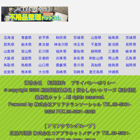
北海道
青森県
岩手県
秋田県
宮城県
山形県
福島県
茨城県
群馬県
栃木県
東京都
神奈川県
埼玉県
千葉県
新潟県
長野県
山梨県
富山県
石川県
福井県
愛知県
静岡県
三重県
岐阜県
大阪府
滋賀県
京都府
兵庫県
奈良県
和歌山県
岡山県
広島県
鳥取県
島根県
山口県
愛媛県
香川県
高知県
徳島県
福岡県
佐賀県
熊本県
大分県
長崎県
宮崎県
鹿児島県
沖縄県
運営会社
利用規約
プライバシーポリシー
© copyright 2023
相続登記義務化｜損をしないシリーズ 相続登記
義務化ネット
. All rights reserved.
Powered by
株式会社アリアクランソーシャル
TEL.03-5961-
0525 FAX.03-5961-0526
[
アリアクラングループ
]
正規代理店
株式会社コアプラネットメディア
TEL.03-5961-