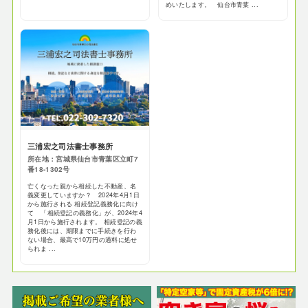
めいたします。 仙台市青葉 ...
三浦宏之司法書士事務所
所在地：宮城県仙台市青葉区立町7
番18-1302号
亡くなった親から相続した不動産、名
義変更していますか？ 2024年4月1日
から施行される 相続登記義務化に向け
て 「相続登記の義務化」が、2024年4
月1日から施行されます。 相続登記の義
務化後には、期限までに手続きを行わ
ない場合、最高で10万円の過料に処せ
られま ...