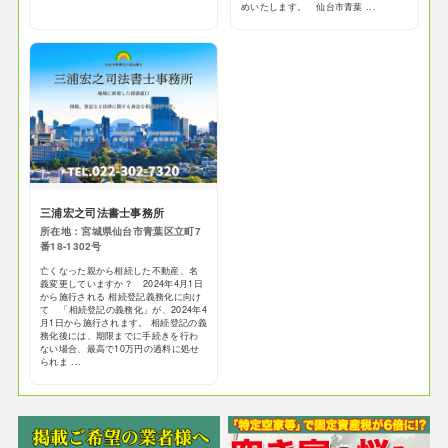
めいたします。 仙台市青葉 ...
三浦宏之司法書士事務所
所在地：宮城県仙台市青葉区立町7
番18-1302号
亡くなった親から相続した不動産、名
義変更していますか？ 2024年4月1日
から施行される 相続登記義務化に向け
て 「相続登記の義務化」が、2024年4
月1日から施行されます。 相続登記の義
務化後には、期限までに手続きを行わ
ない場合、最高で10万円の過料に処せ
られま ...