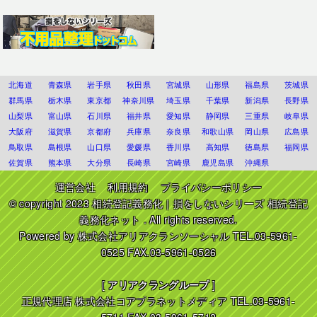
北海道
青森県
岩手県
秋田県
宮城県
山形県
福島県
茨城県
群馬県
栃木県
東京都
神奈川県
埼玉県
千葉県
新潟県
長野県
山梨県
富山県
石川県
福井県
愛知県
静岡県
三重県
岐阜県
大阪府
滋賀県
京都府
兵庫県
奈良県
和歌山県
岡山県
広島県
鳥取県
島根県
山口県
愛媛県
香川県
高知県
徳島県
福岡県
佐賀県
熊本県
大分県
長崎県
宮崎県
鹿児島県
沖縄県
運営会社
利用規約
プライバシーポリシー
© copyright 2023
相続登記義務化｜損をしないシリーズ 相続登記
義務化ネット
. All rights reserved.
Powered by
株式会社アリアクランソーシャル
TEL.03-5961-
0525 FAX.03-5961-0526
[
アリアクラングループ
]
正規代理店
株式会社コアプラネットメディア
TEL.03-5961-