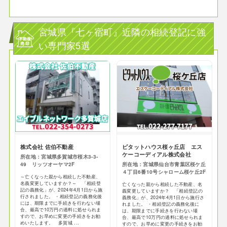
宮城県『七ヶ宿町』近隣の相続登記に強
い専門家5選
株式会社 佐伯不動産
ピタットハウス桜ヶ丘店 エス
ケーコーディアル株式会社
所在地：宮城県多賀城市桜木3-3-
49 リッツオーヤマ2F
所在地：宮城県仙台市青葉区桜ケ丘
４丁目6番10号シャローム桜ケ丘2F
～亡くなった親から相続した不動産、
名義変更していますか？～ 「相続登
亡くなった親から相続した不動産、名
記の義務化」が、2024年4月1日から施
義変更していますか？ 「相続登記の
行されました。 ・相続登記の義務化後
義務化」が、2024年4月1日から施行さ
には、期限までに手続きを行わない場
れました。 ・相続登記の義務化後に
合、最高で10万円の過料に処せられま
は、期限までに手続きを行わない場
すので、お早めに変更の手続きをお勧
合、最高で10万円の過料に処せられま
めいたします。 多賀城 ...
すので、お早めに変更の手続きをお勧