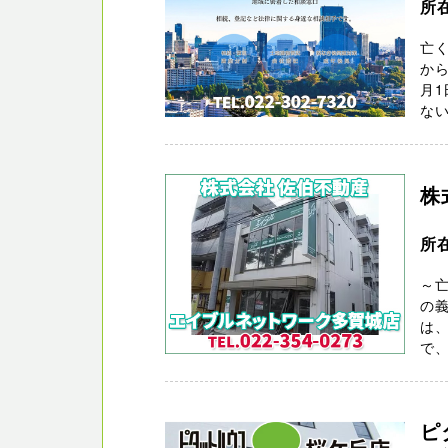
所
亡く
から
月1
ない
株
所
～
の義
は
で、
ピ