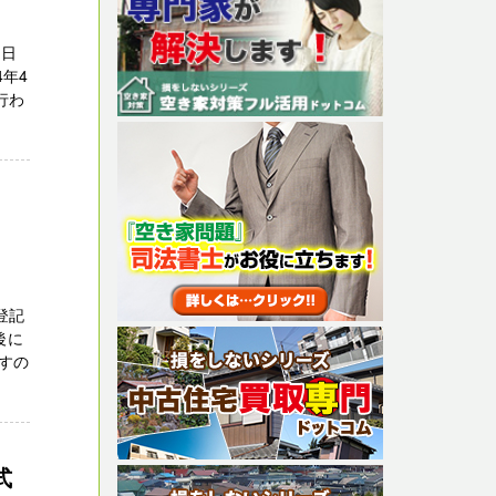
1日
年4
行わ
登記
後に
すの
式