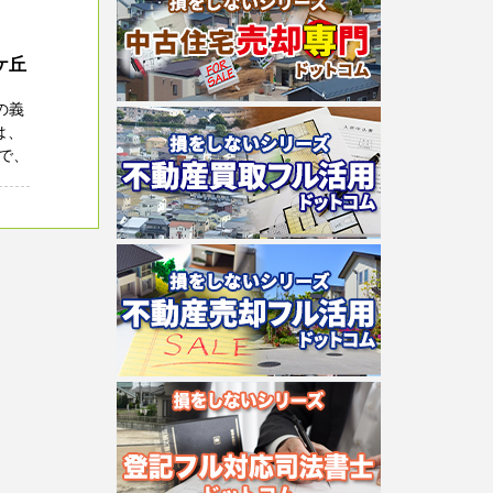
ケ丘
の義
は、
で、