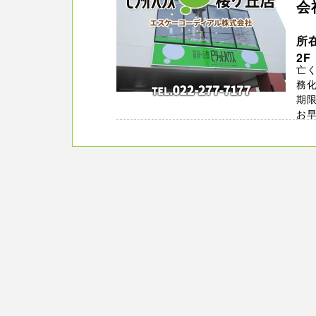
会
所
2F
亡
務化
期
お早