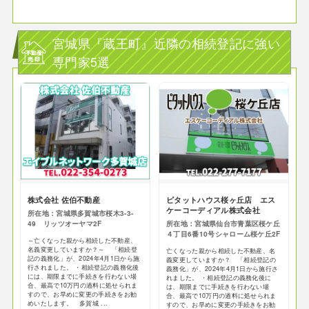
宮城県『蔵王町』近隣の相続登記に強い
専門家5選
株式会社 佐伯不動産
ピタットハウス桜ヶ丘店 エス
ケーコーディアル株式会社
所在地：宮城県多賀城市桜木3-3-
49 リッツオーヤマ2F
所在地：宮城県仙台市青葉区桜ケ丘
４丁目6番10号シャローム桜ケ丘2F
～亡くなった親から相続した不動産、
名義変更していますか？～ 「相続登
亡くなった親から相続した不動産、名
記の義務化」が、2024年4月1日から施
義変更していますか？ 「相続登記の
行されました。 ・相続登記の義務化後
義務化」が、2024年4月1日から施行さ
には、期限までに手続きを行わない場
れました。 ・相続登記の義務化後に
合、最高で10万円の過料に処せられま
は、期限までに手続きを行わない場
すので、お早めに変更の手続きをお勧
合、最高で10万円の過料に処せられま
めいたします。 多賀城 ...
すので、お早めに変更の手続きをお勧