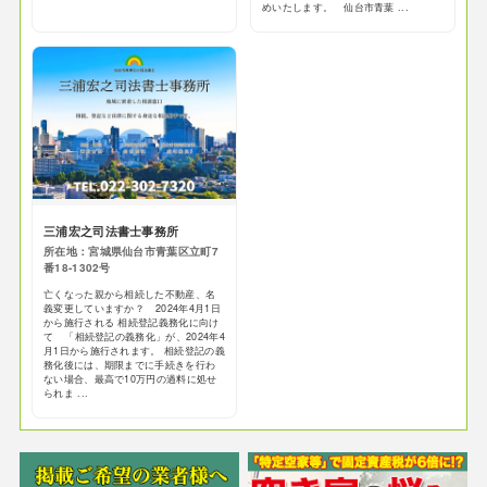
めいたします。 仙台市青葉 ...
三浦宏之司法書士事務所
所在地：宮城県仙台市青葉区立町7
番18-1302号
亡くなった親から相続した不動産、名
義変更していますか？ 2024年4月1日
から施行される 相続登記義務化に向け
て 「相続登記の義務化」が、2024年4
月1日から施行されます。 相続登記の義
務化後には、期限までに手続きを行わ
ない場合、最高で10万円の過料に処せ
られま ...