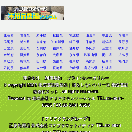
北海道
青森県
岩手県
秋田県
宮城県
山形県
福島県
茨城県
群馬県
栃木県
東京都
神奈川県
埼玉県
千葉県
新潟県
長野県
山梨県
富山県
石川県
福井県
愛知県
静岡県
三重県
岐阜県
大阪府
滋賀県
京都府
兵庫県
奈良県
和歌山県
岡山県
広島県
鳥取県
島根県
山口県
愛媛県
香川県
高知県
徳島県
福岡県
佐賀県
熊本県
大分県
長崎県
宮崎県
鹿児島県
沖縄県
運営会社
利用規約
プライバシーポリシー
© copyright 2023
相続登記義務化｜損をしないシリーズ 相続登記
義務化ネット
. All rights reserved.
Powered by
株式会社アリアクランソーシャル
TEL.03-5961-
0525 FAX.03-5961-0526
[
アリアクラングループ
]
正規代理店
株式会社コアプラネットメディア
TEL.03-5961-