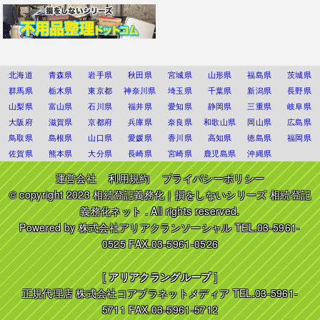
北海道
青森県
岩手県
秋田県
宮城県
山形県
福島県
茨城県
群馬県
栃木県
東京都
神奈川県
埼玉県
千葉県
新潟県
長野県
山梨県
富山県
石川県
福井県
愛知県
静岡県
三重県
岐阜県
大阪府
滋賀県
京都府
兵庫県
奈良県
和歌山県
岡山県
広島県
鳥取県
島根県
山口県
愛媛県
香川県
高知県
徳島県
福岡県
佐賀県
熊本県
大分県
長崎県
宮崎県
鹿児島県
沖縄県
運営会社
利用規約
プライバシーポリシー
© copyright 2023
相続登記義務化｜損をしないシリーズ 相続登記
義務化ネット
. All rights reserved.
Powered by
株式会社アリアクランソーシャル
TEL.03-5961-
0525 FAX.03-5961-0526
[
アリアクラングループ
]
正規代理店
株式会社コアプラネットメディア
TEL.03-5961-
5711 FAX.03-5961-5712