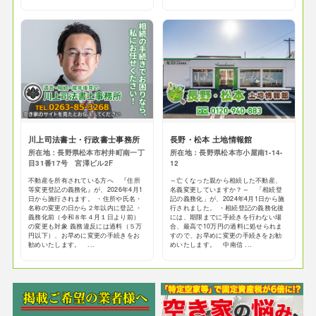
川上司法書士・行政書士事務所
長野・松本 土地情報館
所在地：長野県松本市村井町南一丁
所在地：長野県松本市小屋南1-14-
目31番17号 宮澤ビル2F
12
不動産を所有されている方へ 『住所
～亡くなった親から相続した不動産、
等変更登記の義務化』が、2026年4月1
名義変更していますか？～ 「相続登
日から施行されます。 ・住所や氏名・
記の義務化」が、2024年4月1日から施
名称の変更の日から２年以内に登記 ・
行されました。 ・相続登記の義務化後
義務化前（令和８年４月１日より前）
には、期限までに手続きを行わない場
の変更も対象 義務違反には過料（５万
合、最高で10万円の過料に処せられま
円以下）、お早めに変更の手続きをお
すので、お早めに変更の手続きをお勧
勧めいたします。 ...
めいたします。 中南信 ...