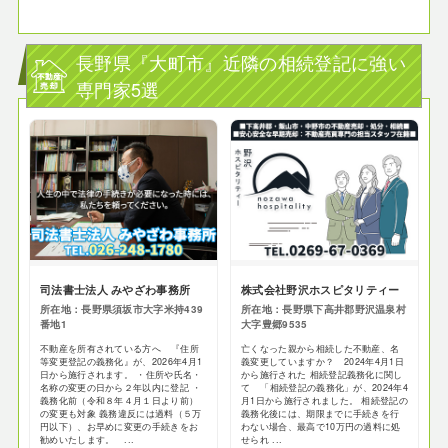
長野県『大町市』近隣の相続登記に強い
専門家5選
司法書士法人 みやざわ事務所
株式会社野沢ホスピタリティー
所在地：長野県須坂市大字米持439
所在地：長野県下高井郡野沢温泉村
番地1
大字豊郷9535
不動産を所有されている方へ 『住所
亡くなった親から相続した不動産、名
等変更登記の義務化』が、2026年4月1
義変更していますか？ 2024年4月1日
日から施行されます。 ・住所や氏名・
から施行された 相続登記義務化に関し
名称の変更の日から２年以内に登記 ・
て 「相続登記の義務化」が、2024年4
義務化前（令和８年４月１日より前）
月1日から施行されました。 相続登記の
の変更も対象 義務違反には過料（５万
義務化後には、期限までに手続きを行
円以下）、お早めに変更の手続きをお
わない場合、最高で10万円の過料に処
勧めいたします。 ...
せられ ...