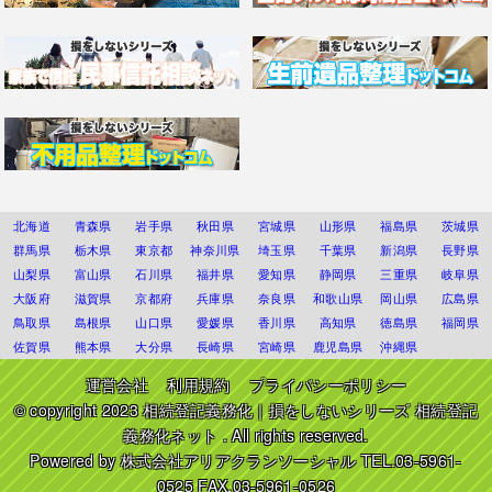
北海道
青森県
岩手県
秋田県
宮城県
山形県
福島県
茨城県
群馬県
栃木県
東京都
神奈川県
埼玉県
千葉県
新潟県
長野県
山梨県
富山県
石川県
福井県
愛知県
静岡県
三重県
岐阜県
大阪府
滋賀県
京都府
兵庫県
奈良県
和歌山県
岡山県
広島県
鳥取県
島根県
山口県
愛媛県
香川県
高知県
徳島県
福岡県
佐賀県
熊本県
大分県
長崎県
宮崎県
鹿児島県
沖縄県
運営会社
利用規約
プライバシーポリシー
© copyright 2023
相続登記義務化｜損をしないシリーズ 相続登記
義務化ネット
. All rights reserved.
Powered by
株式会社アリアクランソーシャル
TEL.03-5961-
0525 FAX.03-5961-0526