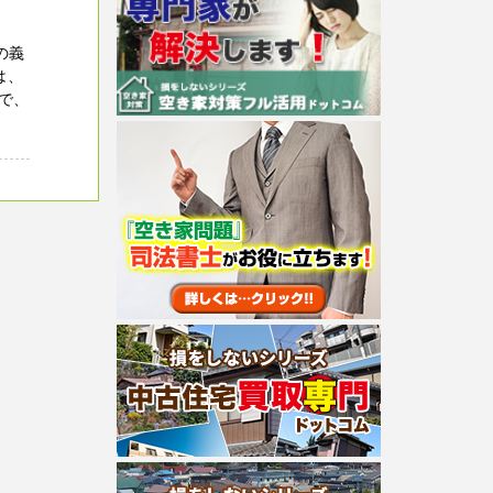
の義
は、
で、