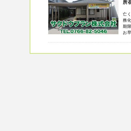
所
亡
務化
期
お早