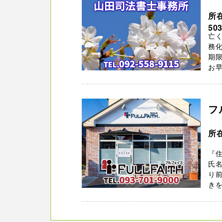
所
50
亡
務化
期
お早
フ
所
『住
氏
り
きを