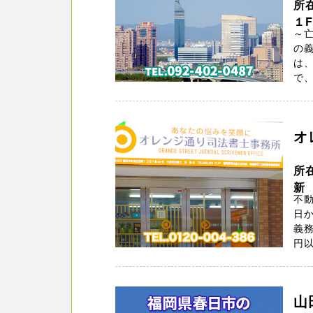
所
１F
～
の義
は
で、
オ
所
新
不動
日か
義
円以
山