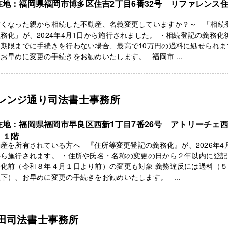
在地：福岡県福岡市博多区住吉2丁目6番32号 リファレンス
亡くなった親から相続した不動産、名義変更していますか？～ 「相続
務化」が、2024年4月1日から施行されました。 ・相続登記の義務化
、期限までに手続きを行わない場合、最高で10万円の過料に処せられま
お早めに変更の手続きをお勧めいたします。 福岡市 ...
レンジ通り司法書士事務所
在地：福岡県福岡市早良区西新1丁目7番26号 アトリーチェ
 １階
産を所有されている方へ 『住所等変更登記の義務化』が、2026年4
ら施行されます。 ・住所や氏名・名称の変更の日から２年以内に登記
務化前（令和８年４月１日より前）の変更も対象 義務違反には過料（
下）、お早めに変更の手続きをお勧めいたします。 ...
田司法書士事務所