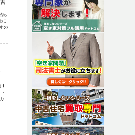
住吉
登記
後に
すの
西
月1
 ・
５万