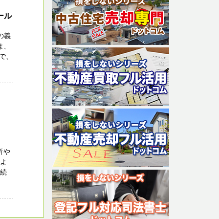
ール
の義
は、
で、
所や
日よ
手続