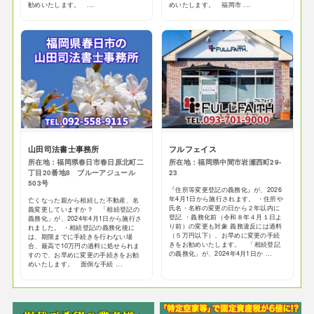
勧めいたします。 ...
めいたします。 福岡市 ...
山田司法書士事務所
フルフェイス
所在地：福岡県春日市春日原北町二
所在地：福岡県中間市岩瀬西町29-
丁目20番地8 ブルーアジュール
23
503号
『住所等変更登記の義務化』が、2026
年4月1日から施行されます。 ・住所や
亡くなった親から相続した不動産、名
氏名・名称の変更の日から２年以内に
義変更していますか？ 「相続登記の
登記 ・義務化前（令和８年４月１日よ
義務化」が、2024年4月1日から施行さ
り前）の変更も対象 義務違反には過料
れました。 ・相続登記の義務化後に
（５万円以下）、お早めに変更の手続
は、期限までに手続きを行わない場
きをお勧めいたします。 「相続登記
合、最高で10万円の過料に処せられま
の義務化」が、2024年4月1日か ...
すので、お早めに変更の手続きをお勧
めいたします。 面倒な手続 ...