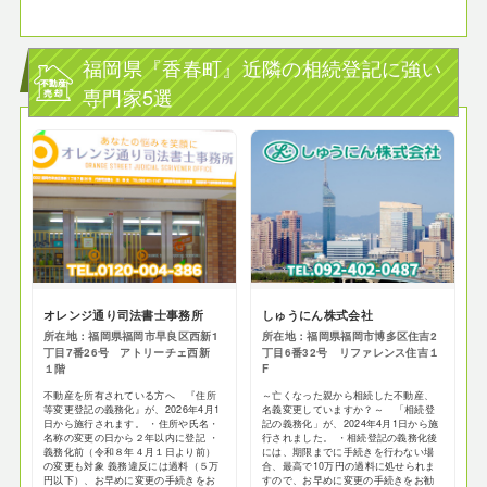
福岡県『香春町』近隣の相続登記に強い
専門家5選
オレンジ通り司法書士事務所
しゅうにん株式会社
所在地：福岡県福岡市早良区西新1
所在地：福岡県福岡市博多区住吉2
丁目7番26号 アトリーチェ西新
丁目6番32号 リファレンス住吉１
１階
F
不動産を所有されている方へ 『住所
～亡くなった親から相続した不動産、
等変更登記の義務化』が、2026年4月1
名義変更していますか？～ 「相続登
日から施行されます。 ・住所や氏名・
記の義務化」が、2024年4月1日から施
名称の変更の日から２年以内に登記 ・
行されました。 ・相続登記の義務化後
義務化前（令和８年４月１日より前）
には、期限までに手続きを行わない場
の変更も対象 義務違反には過料（５万
合、最高で10万円の過料に処せられま
円以下）、お早めに変更の手続きをお
すので、お早めに変更の手続きをお勧