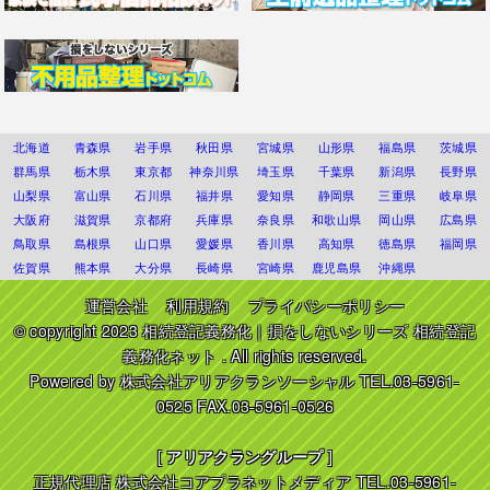
北海道
青森県
岩手県
秋田県
宮城県
山形県
福島県
茨城県
群馬県
栃木県
東京都
神奈川県
埼玉県
千葉県
新潟県
長野県
山梨県
富山県
石川県
福井県
愛知県
静岡県
三重県
岐阜県
大阪府
滋賀県
京都府
兵庫県
奈良県
和歌山県
岡山県
広島県
鳥取県
島根県
山口県
愛媛県
香川県
高知県
徳島県
福岡県
佐賀県
熊本県
大分県
長崎県
宮崎県
鹿児島県
沖縄県
運営会社
利用規約
プライバシーポリシー
© copyright 2023
相続登記義務化｜損をしないシリーズ 相続登記
義務化ネット
. All rights reserved.
Powered by
株式会社アリアクランソーシャル
TEL.03-5961-
0525 FAX.03-5961-0526
[
アリアクラングループ
]
正規代理店
株式会社コアプラネットメディア
TEL.03-5961-