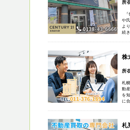
所
『住
や
よ
続き
株
所
札幌
動
を知
に合
札