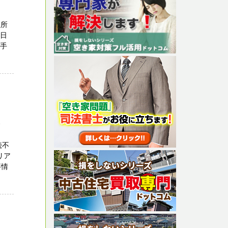
住所
１日
の手
号
続不
リア
事情