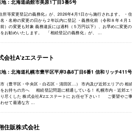
在地：北海道函館市美原1丁目3番5号
所等変更登記の義務化』が、2026年4月1日から施行されます。 ・
氏名・名称の変更の日から２年以内に登記 ・義務化前（令和８年４月
り前）の変更も対象 義務違反には過料（５万円以下）、お早めに変更
をお勧めいたします。 「相続登記の義務化」が、 ...
式会社A’zエステート
在地：北海道札幌市豊平区平岸3条8丁目6番1 信和リッチ411
市（豊平区・中央区・白石区・清田区…） 市内及び近郊エリアの 相
産をお持ちの方へ 相続登記問題に精通している！ 札幌市内・近郊エ
り尽くした 株式会社A'zエステートに お任せ下さい！ ご要望やご
わせて最適な方 ...
翔住販株式会社