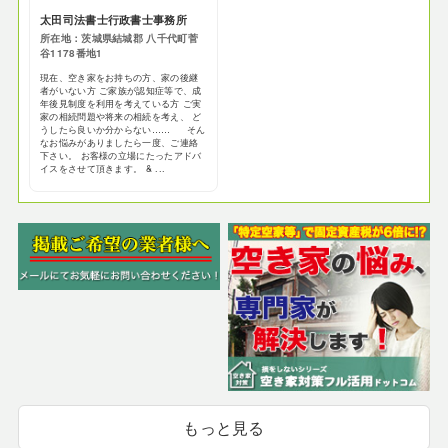
太田司法書士行政書士事務所
所在地：茨城県結城郡 八千代町菅
谷1178番地1
現在、空き家をお持ちの方、家の後継
者がいない方 ご家族が認知症等で、成
年後見制度を利用を考えている方 ご実
家の相続問題や将来の相続を考え、 ど
うしたら良いか分からない…… そん
なお悩みがありましたら一度、ご連絡
下さい。 お客様の立場にたったアドバ
イスをさせて頂きます。 & ...
もっと見る