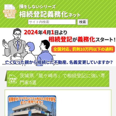
茨城県『龍ケ崎市』で相続登記に強い専
門家5選