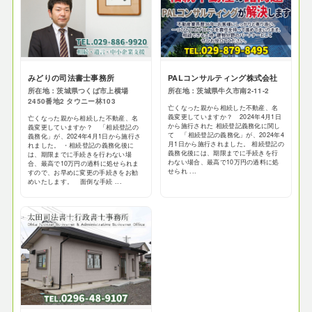
みどりの司法書士事務所
PALコンサルティング株式会社
所在地：茨城県つくば市上横場
所在地：茨城県牛久市南2-11-2
2450番地2 タウニー林103
亡くなった親から相続した不動産、名
義変更していますか？ 2024年4月1日
亡くなった親から相続した不動産、名
から施行された 相続登記義務化に関し
義変更していますか？ 「相続登記の
て 「相続登記の義務化」が、2024年4
義務化」が、2024年4月1日から施行さ
月1日から施行されました。 相続登記の
れました。 ・相続登記の義務化後に
義務化後には、期限までに手続きを行
は、期限までに手続きを行わない場
わない場合、最高で10万円の過料に処
合、最高で10万円の過料に処せられま
せられ ...
すので、お早めに変更の手続きをお勧
めいたします。 面倒な手続 ...