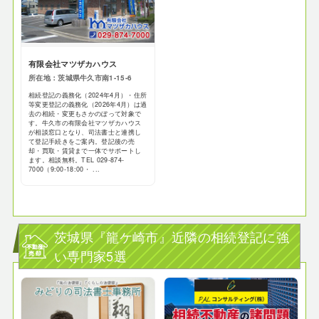
有限会社マツザカハウス
所在地：茨城県牛久市南1-15-6
相続登記の義務化（2024年4月）・住所
等変更登記の義務化（2026年4月）は過
去の相続・変更もさかのぼって対象で
す。牛久市の有限会社マツザカハウス
が相談窓口となり、司法書士と連携し
て登記手続きをご案内。登記後の売
却・買取・賃貸まで一体でサポートし
ます。相談無料。TEL 029-874-
7000（9:00-18:00・ ...
茨城県『龍ケ崎市』近隣の相続登記に強
い専門家5選