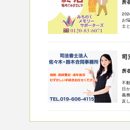
所
20
お
士
司
所
不動
日か
義
反し