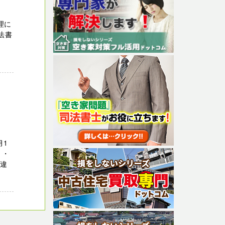
理に
法書
月1
 ・
に違