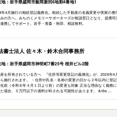
在地：岩手県盛岡市飯岡新田6地割4番地1
24年4月施行の相続登記義務化。相続した不動産の名義変更や実家の整
悩みの方へ。みちのくメモリーサポーターズが相談窓口となり、提携司
と連携してサポート。岩手・青森・秋田、相談無料。
法書士法人 佐々木・鈴木合同事務所
在地：岩手県盛岡市神明町7番25号 桜井ビル2階
産を所有されている方へ 『住所等変更登記の義務化』が、2026年4
ら施行されます。 ・住所や氏名・名称の変更の日から２年以内に登記
務化前（令和８年４月１日より前）の変更も対象 正当な理由なく義務
た場合、５万円以下の過料が科される可能性があります。 &nbs ...