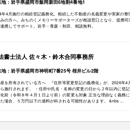
在地：岩手県盛岡市飯岡新田6地割4番地1
24年4月施行の相続登記義務化。相続した不動産の名義変更や実家の整
悩みの方へ。みちのくメモリーサポーターズが相談窓口となり、提携司
と連携してサポート。岩手・青森・秋田、相談無料。
法書士法人 佐々木・鈴木合同事務所
在地：岩手県盛岡市神明町7番25号 桜井ビル2階
産を所有されている方へ 『住所等変更登記の義務化』が、2026年4
ら施行されます。 ・住所や氏名・名称の変更の日から２年以内に登記
務化前（令和８年４月１日より前）の変更も対象 正当な理由なく義務
た場合、５万円以下の過料が科される可能性があります。 &nbs ...