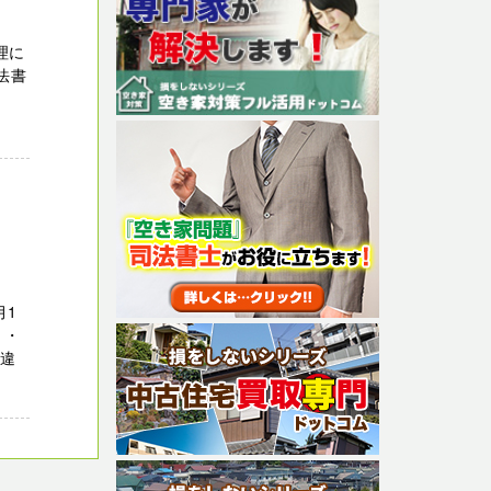
理に
法書
月1
 ・
に違