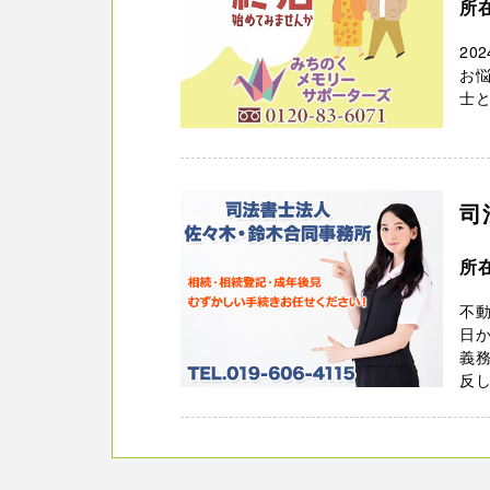
所
20
お
士
司
所
不動
日か
義
反し