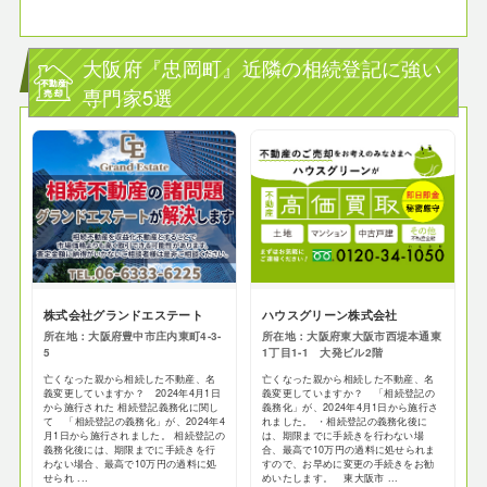
大阪府『忠岡町』近隣の相続登記に強い
専門家5選
株式会社グランドエステート
ハウスグリーン株式会社
所在地：大阪府豊中市庄内東町4-3-
所在地：大阪府東大阪市西堤本通東
5
1丁目1-1 大発ビル2階
亡くなった親から相続した不動産、名
亡くなった親から相続した不動産、名
義変更していますか？ 2024年4月1日
義変更していますか？ 「相続登記の
から施行された 相続登記義務化に関し
義務化」が、2024年4月1日から施行さ
て 「相続登記の義務化」が、2024年4
れました。 ・相続登記の義務化後に
月1日から施行されました。 相続登記の
は、期限までに手続きを行わない場
義務化後には、期限までに手続きを行
合、最高で10万円の過料に処せられま
わない場合、最高で10万円の過料に処
すので、お早めに変更の手続きをお勧
せられ ...
めいたします。 東大阪市 ...