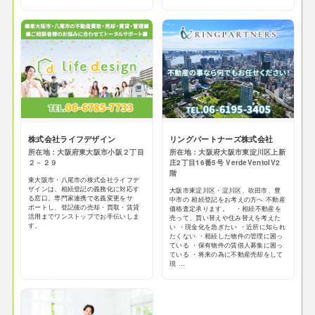
株式会社ライフデザイン
リングパートナーズ株式会社
所在地：大阪府東大阪市小阪２丁目
所在地：大阪府大阪市東淀川区上新
２－２９
庄2丁目16番5号 VerdeVentoIV2
階
東大阪市・八尾市の株式会社ライフデ
ザインは、相続登記の義務化に対応す
大阪市東淀川区・淀川区、吹田市、豊
る窓口。専門家連携で名義変更をサ
中市の 相続登記をお考えの方へ 不動産
ポートし、登記後の売却・買取・賃貸
価格査定承ります。 ・相続不動産を
活用までワンストップでお手伝いしま
売って、買い替えや住み替えを考えた
す。
い ・現金化を急ぎたい ・近所に知られ
たくない ・相続した物件の管理に困っ
ている ・保有物件の賃借人募集に困っ
ている ・将来の為に不動産売却をして
現 ...