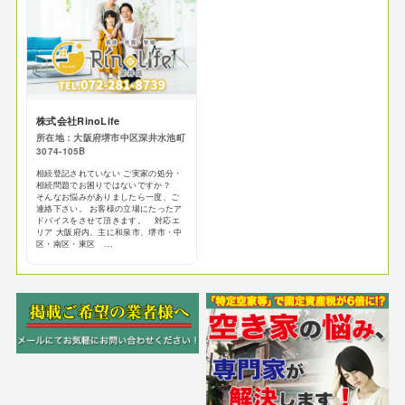
株式会社RinoLife
所在地：大阪府堺市中区深井水池町
3074-105B
相続登記されていない ご実家の処分・
相続問題でお困りではないですか？
そんなお悩みがありましたら一度、ご
連絡下さい。 お客様の立場にたったア
ドバイスをさせて頂きます。 対応エ
リア 大阪府内、主に和泉市、堺市・中
区・南区・東区 ...