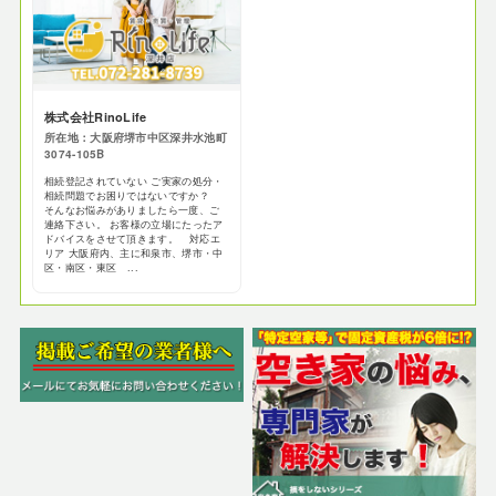
株式会社RinoLife
所在地：大阪府堺市中区深井水池町
3074-105B
相続登記されていない ご実家の処分・
相続問題でお困りではないですか？
そんなお悩みがありましたら一度、ご
連絡下さい。 お客様の立場にたったア
ドバイスをさせて頂きます。 対応エ
リア 大阪府内、主に和泉市、堺市・中
区・南区・東区 ...