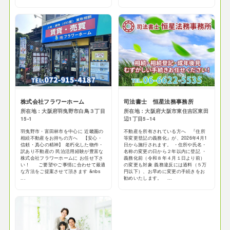
株式会社フラワーホーム
司法書士 恒星法務事務所
所在地：大阪府羽曳野市白鳥３丁目
所在地：大阪府大阪市東住吉区東田
15-1
辺1丁目5−14
羽曳野市・富田林市を中心に 近畿圏の
不動産を所有されている方へ 『住所
相続不動産をお持ちの方へ 【安心・
等変更登記の義務化』が、2026年4月1
信頼・真心の精神】 老朽化した物件・
日から施行されます。 ・住所や氏名・
訳あり不動産の 民泊活用経験が豊富な
名称の変更の日から２年以内に登記 ・
株式会社フラワーホームに お任せ下さ
義務化前（令和８年４月１日より前）
い！ ご要望やご事情に合わせて最適
の変更も対象 義務違反には過料（５万
な方法をご提案させて頂きます &nbs
円以下）、お早めに変更の手続きをお
...
勧めいたします。 ...