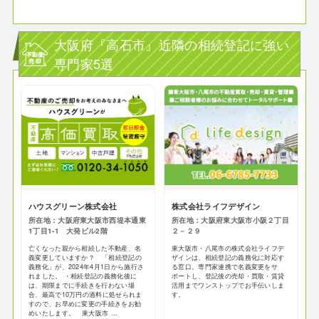
大阪府『高石市』近隣の相続登記に強い
専門家5選
ハウスグリーン株式会社
株式会社ライフデザイン
所在地：大阪府東大阪市西堤本通東
所在地：大阪府東大阪市小阪２丁目
1丁目1-1 大発ビル2階
２－２９
亡くなった親から相続した不動産、名
東大阪市・八尾市の株式会社ライフデ
義変更していますか？ 「相続登記の
ザインは、相続登記の義務化に対応す
義務化」が、2024年4月1日から施行さ
る窓口。専門家連携で名義変更をサ
れました。 ・相続登記の義務化後に
ポートし、登記後の売却・買取・賃貸
は、期限までに手続きを行わない場
活用までワンストップでお手伝いしま
合、最高で10万円の過料に処せられま
す。
すので、お早めに変更の手続きをお勧
めいたします。 東大阪市 ...