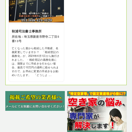
秋浦司法書士事務所
所在地：埼玉県新座市野寺二丁目5
番13号
亡くなった親から相続した不動産、名
義変更していますか？ 「相続登記の
義務化」が、2024年4月1日から施行さ
れました。 ・相続登記の義務化後に
は、期限までに手続きを行わない場
合、最高で10万円の過料に処せられま
すので、お早めに変更の手続きをお勧
めいたします。 「どうしよ ...