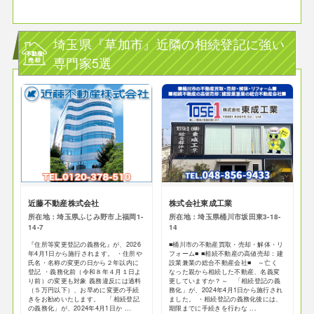
埼玉県『草加市』近隣の相続登記に強い
専門家5選
近藤不動産株式会社
株式会社東成工業
所在地：埼玉県ふじみ野市上福岡1-
所在地：埼玉県桶川市坂田東3-18-
14-7
14
『住所等変更登記の義務化』が、2026
■桶川市の不動産買取・売却・解体・リ
年4月1日から施行されます。 ・住所や
フォーム■ ■相続不動産の高値売却：建
氏名・名称の変更の日から２年以内に
設業兼業の総合不動産会社■ ～亡く
登記 ・義務化前（令和８年４月１日よ
なった親から相続した不動産、名義変
り前）の変更も対象 義務違反には過料
更していますか？～ 「相続登記の義
（５万円以下）、お早めに変更の手続
務化」が、2024年4月1日から施行され
きをお勧めいたします。 「相続登記
ました。 ・相続登記の義務化後には、
の義務化」が、2024年4月1日か ...
期限までに手続きを行わな ...