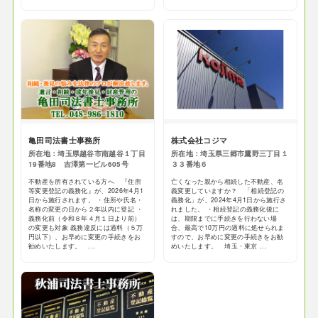
亀田司法書士事務所
株式会社コジマ
所在地：埼玉県越谷市南越谷１丁目
所在地：埼玉県三郷市鷹野三丁目１
19番地8 吉澤第一ビル605号
３３番地６
不動産を所有されている方へ 『住所
亡くなった親から相続した不動産、名
等変更登記の義務化』が、2026年4月1
義変更していますか？ 「相続登記の
日から施行されます。 ・住所や氏名・
義務化」が、2024年4月1日から施行さ
名称の変更の日から２年以内に登記 ・
れました。 ・相続登記の義務化後に
義務化前（令和８年４月１日より前）
は、期限までに手続きを行わない場
の変更も対象 義務違反には過料（５万
合、最高で10万円の過料に処せられま
円以下）、お早めに変更の手続きをお
すので、お早めに変更の手続きをお勧
勧めいたします。 ...
めいたします。 埼玉・東京 ...