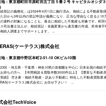
在地：東京都町田市原町田五丁目５番２号 キャピタルオシダ
号
続登記の義務化」は2024年4月1日に施行済み。相続による不動産取
た日から3年以内の登記申請が義務になり、正当な理由なく怠ると10
下の過料の対象になることも。過去に相続した不動産も対象です。町田
ィス司法書士法人が、相続登記・名義変更から遺言書の作成、所有者不
相続人調査までサポートします。 ...
TERAS(ケーテラス)株式会社
地：東京都中野区本町2-51-10 OKビル10階
23区・埼玉県・千葉県・神奈川県の首都圏を中心に 日本全国の相続
お持ちの方へ 【年間相談＆買取件数3000件以上】 【豊富な不動産
実績】 空き家・相続不動産・訳あり不動産に 特化した不動産買取業
ERAS(ケーテラス)株式会社に お任せ下さい！ ...
式会社TechVoice