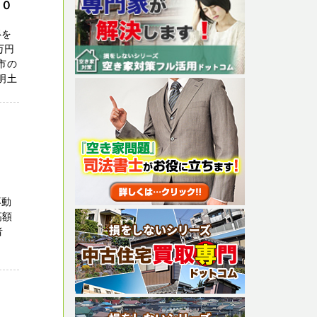
３０
得を
万円
市の
明土
不動
高額
者