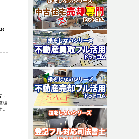
か？
 お
.
記・
整理
す。