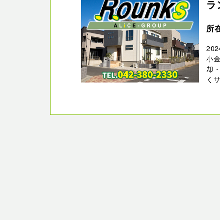
ラ
所在
20
小
却
く