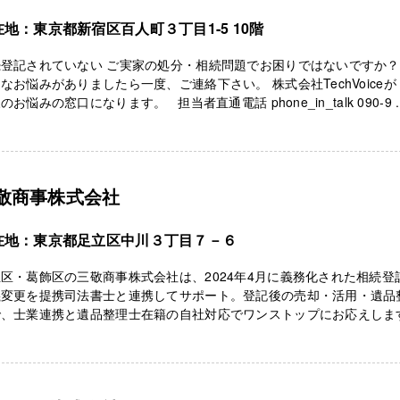
在地：東京都新宿区百人町３丁目1-5 10階
続登記されていない ご実家の処分・相続問題でお困りではないです
なお悩みがありましたら一度、ご連絡下さい。 株式会社TechVoiceが
のお悩みの窓口になります。 担当者直通電話 phone_in_talk 090-9 ..
敬商事株式会社
在地：東京都足立区中川３丁目７－６
区・葛飾区の三敬商事株式会社は、2024年4月に義務化された相続登
義変更を提携司法書士と連携してサポート。登記後の売却・活用・遺品
で、士業連携と遺品整理士在籍の自社対応でワンストップにお応えしま