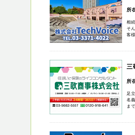
所
相
そん
客様
三
所
足立
名
ま