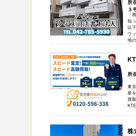
所
３
「相
知っ
以
ウ
地の
K
所在
東京
産を
買取
KT
株