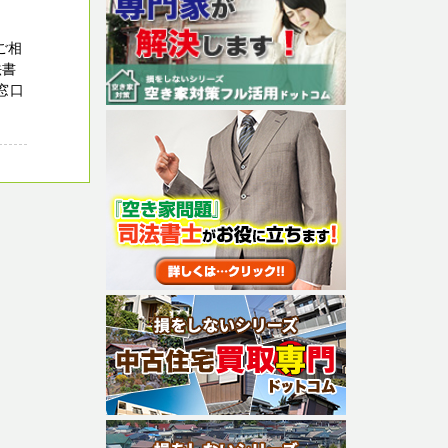
ご相
法書
窓口