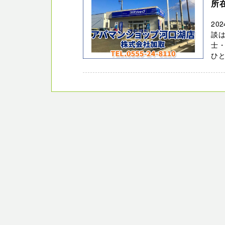
所
20
談は
士
ひと