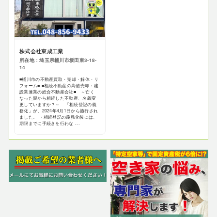
株式会社東成工業
所在地：埼玉県桶川市坂田東3-18-
14
■桶川市の不動産買取・売却・解体・リ
フォーム■ ■相続不動産の高値売却：建
設業兼業の総合不動産会社■ ～亡く
なった親から相続した不動産、名義変
更していますか？～ 「相続登記の義
務化」が、2024年4月1日から施行され
ました。 ・相続登記の義務化後には、
期限までに手続きを行わな ...