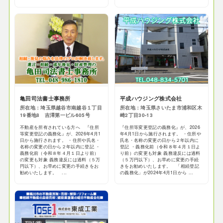
亀田司法書士事務所
平成ハウジング株式会社
所在地：埼玉県越谷市南越谷１丁目
所在地：埼玉県さいたま市浦和区木
19番地8 吉澤第一ビル605号
崎2丁目30-13
不動産を所有されている方へ 『住所
『住所等変更登記の義務化』が、2026
等変更登記の義務化』が、2026年4月1
年4月1日から施行されます。 ・住所や
日から施行されます。 ・住所や氏名・
氏名・名称の変更の日から２年以内に
名称の変更の日から２年以内に登記 ・
登記 ・義務化前（令和８年４月１日よ
義務化前（令和８年４月１日より前）
り前）の変更も対象 義務違反には過料
の変更も対象 義務違反には過料（５万
（５万円以下）、お早めに変更の手続
円以下）、お早めに変更の手続きをお
きをお勧めいたします。 「相続登記
勧めいたします。 ...
の義務化」が2024年4月1日から ...