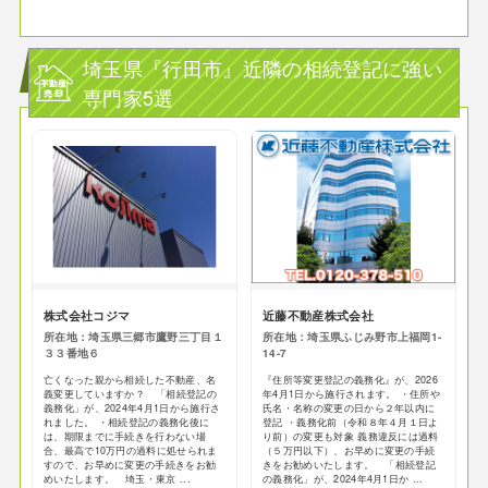
埼玉県『行田市』近隣の相続登記に強い
専門家5選
株式会社コジマ
近藤不動産株式会社
所在地：埼玉県三郷市鷹野三丁目１
所在地：埼玉県ふじみ野市上福岡1-
３３番地６
14-7
亡くなった親から相続した不動産、名
『住所等変更登記の義務化』が、2026
義変更していますか？ 「相続登記の
年4月1日から施行されます。 ・住所や
義務化」が、2024年4月1日から施行さ
氏名・名称の変更の日から２年以内に
れました。 ・相続登記の義務化後に
登記 ・義務化前（令和８年４月１日よ
は、期限までに手続きを行わない場
り前）の変更も対象 義務違反には過料
合、最高で10万円の過料に処せられま
（５万円以下）、お早めに変更の手続
すので、お早めに変更の手続きをお勧
きをお勧めいたします。 「相続登記
めいたします。 埼玉・東京 ...
の義務化」が、2024年4月1日か ...