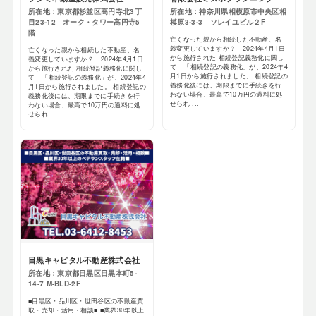
所在地：東京都杉並区高円寺北3丁
所在地：神奈川県相模原市中央区相
目23-12 オーク・タワー高円寺5
模原3-3-3 ソレイユビル２F
階
亡くなった親から相続した不動産、名
義変更していますか？ 2024年4月1日
亡くなった親から相続した不動産、名
から施行された 相続登記義務化に関し
義変更していますか？ 2024年4月1日
て 「相続登記の義務化」が、2024年4
から施行された 相続登記義務化に関し
月1日から施行されました。 相続登記の
て 「相続登記の義務化」が、2024年4
義務化後には、期限までに手続きを行
月1日から施行されました。 相続登記の
わない場合、最高で10万円の過料に処
義務化後には、期限までに手続きを行
せられ ...
わない場合、最高で10万円の過料に処
せられ ...
目黒キャピタル不動産株式会社
所在地：東京都目黒区目黒本町5-
14-7 M-BLD-2F
■目黒区・品川区・世田谷区の不動産買
取・売却・活用・相談■ ■業界30年以上