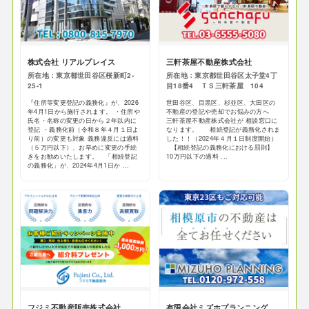
株式会社 リアルプレイス
三軒茶屋不動産株式会社
所在地：東京都世田谷区桜新町2-
所在地：東京都世田谷区太子堂4丁
25-1
目18番4 ＴＳ三軒茶屋 104
『住所等変更登記の義務化』が、2026
世田谷区、目黒区、杉並区、大田区の
年4月1日から施行されます。 ・住所や
不動産の登記や売却でお悩みの方へ
氏名・名称の変更の日から２年以内に
三軒茶屋不動産株式会社が 相談窓口に
登記 ・義務化前（令和８年４月１日よ
なります。 相続登記が義務化されま
り前）の変更も対象 義務違反には過料
した！！（2024年４月１日制度開始）
（５万円以下）、お早めに変更の手続
【相続登記の義務化における罰則】
きをお勧めいたします。 「相続登記
10万円以下の過料 ...
の義務化」が、2024年4月1日か ...
フジミ不動産販売株式会社
有限会社ミズホプランニング