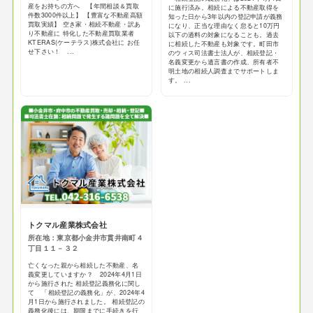
産をお持ちの方へ 【年間相談＆買取
に施行済み。相続による不動産取得を
件数3000件以上】 【豊富な不動産高額
知った日から3年以内の登記申請が義務
買取実績】 空き家・相続不動産・訳あ
になり、正当な理由なく怠ると10万円
り不動産に 特化した不動産買取業者
以下の過料の対象になることも。過去
KTERAS(ケーテラス)株式会社に お任
に相続した不動産も対象です。町田市
せ下さい！ ...
のウィス司法書士法人が、相続登記・
名義変更から遺言書の作成、所有者不
明土地の相続人調査までサポートしま
す。 ...
トクマル産業株式会社
所在地：東京都小金井市貫井南町４
丁目１１－３２
亡くなった親から相続した不動産、名
義変更していますか？ 2024年4月1日
から施行された 相続登記義務化に関し
て 「相続登記の義務化」が、2024年4
月1日から施行されました。 相続登記の
義務化後には、期限までに手続きを行