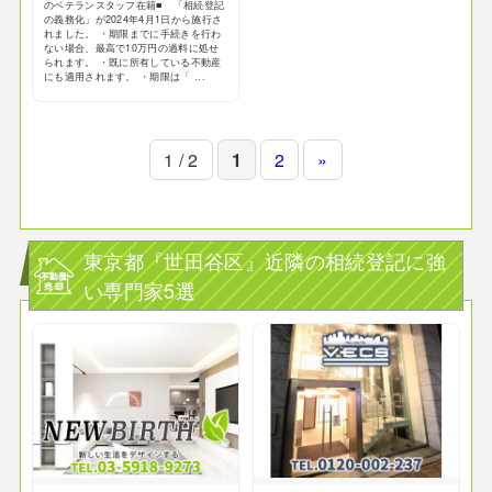
のベテランスタッフ在籍■ 「相続登記
の義務化」が2024年4月1日から施行さ
れました。 ・期限までに手続きを行わ
ない場合、最高で10万円の過料に処せ
られます。 ・既に所有している不動産
にも適用されます。 ・期限は「 ...
1 / 2
1
2
»
東京都『世田谷区』近隣の相続登記に強
い専門家5選