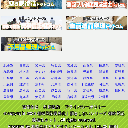
北海道
青森県
岩手県
秋田県
宮城県
山形県
福島県
茨城県
群馬県
栃木県
東京都
神奈川県
埼玉県
千葉県
新潟県
長野県
山梨県
富山県
石川県
福井県
愛知県
静岡県
三重県
岐阜県
大阪府
滋賀県
京都府
兵庫県
奈良県
和歌山県
岡山県
広島県
鳥取県
島根県
山口県
愛媛県
香川県
高知県
徳島県
福岡県
佐賀県
熊本県
大分県
長崎県
宮崎県
鹿児島県
沖縄県
運営会社
利用規約
プライバシーポリシー
© copyright 2023
相続登記義務化｜損をしないシリーズ 相続登記
義務化ネット
. All rights reserved.
Powered by
株式会社アリアクランソーシャル
TEL.03-5961-