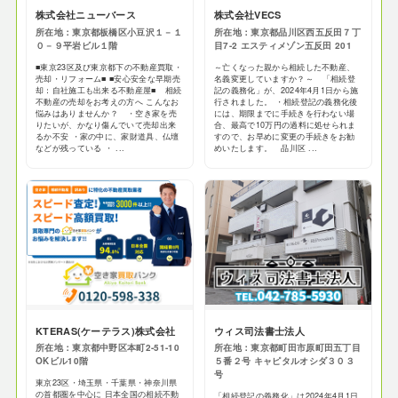
株式会社ニューバース
株式会社VECS
所在地：東京都板橋区小豆沢１－１
所在地：東京都品川区西五反田７丁
０－９平岩ビル１階
目7-2 エスティメゾン五反田 201
■東京23区及び東京都下の不動産買取・
～亡くなった親から相続した不動産、
売却・リフォーム■ ■安心安全な早期売
名義変更していますか？～ 「相続登
却：自社施工も出来る不動産屋■ 相続
記の義務化」が、2024年4月1日から施
不動産の売却をお考えの方へ こんなお
行されました。 ・相続登記の義務化後
悩みはありませんか？ ・空き家を売
には、期限までに手続きを行わない場
りたいが、かなり傷んでいて売却出来
合、最高で10万円の過料に処せられま
るか不安 ・家の中に、家財道具、仏壇
すので、お早めに変更の手続きをお勧
などが残っている ・ ...
めいたします。 品川区 ...
KTERAS(ケーテラス)株式会社
ウィス司法書士法人
所在地：東京都中野区本町2-51-10
所在地：東京都町田市原町田五丁目
OKビル10階
５番２号 キャピタルオシダ３０３
号
東京23区・埼玉県・千葉県・神奈川県
の首都圏を中心に 日本全国の相続不動
「相続登記の義務化」は2024年4月1日