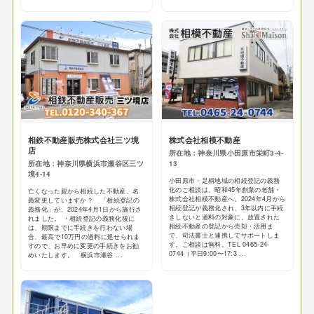
相鉄不動産販売株式会社三ツ境
株式会社相模不動産
店
所在地：神奈川県小田原市栄町3-4-
所在地：神奈川県横浜市瀬谷区三ツ
13
境4-14
小田原市・足柄地域の相続登記の義務
化のご相談は、昭和45年創業の老舗・
亡くなった親から相続した不動産、名
株式会社相模不動産へ。2024年4月から
義変更していますか？ 「相続登記の
相続登記が義務化され、3年以内に手続
義務化」が、2024年4月1日から施行さ
きしないと過料の対象に。放置された
れました。 ・相続登記の義務化後に
相続不動産の登記から売却・活用ま
は、期限までに手続きを行わない場
で、司法書士と連携してサポートしま
合、最高で10万円の過料に処せられま
す。ご相談は無料。TEL 0465-24-
すので、お早めに変更の手続きをお勧
0744（平日9:00〜17:3 ...
めいたします。 横浜市瀬谷 ...