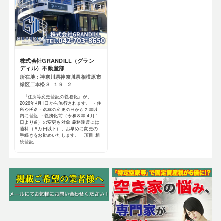
株式会社GRANDILL（グラン
ディル）不動産部
所在地：神奈川県神奈川県相模原市
緑区二本松３−１９−２
『住所等変更登記の義務化』が、
2026年4月1日から施行されます。 ・住
所や氏名・名称の変更の日から２年以
内に登記 ・義務化前（令和８年４月１
日より前）の変更も対象 義務違反には
過料（５万円以下）、お早めに変更の
手続きをお勧めいたします。 項目 相
続登記 ...