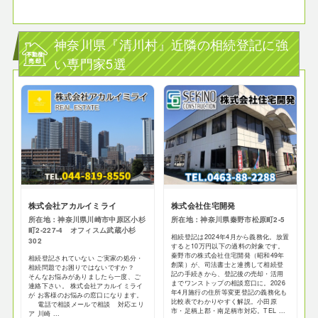
神奈川県『清川村』近隣の相続登記に強
い専門家5選
株式会社アカルイミライ
株式会社住宅開発
所在地：神奈川県川崎市中原区小杉
所在地：神奈川県秦野市松原町2-5
町2-227-4 オフィスム武蔵小杉
相続登記は2024年4月から義務化。放置
302
すると10万円以下の過料の対象です。
秦野市の株式会社住宅開発（昭和49年
相続登記されていない ご実家の処分・
創業）が、司法書士と連携して相続登
相続問題でお困りではないですか？
記の手続きから、登記後の売却・活用
そんなお悩みがありましたら一度、ご
までワンストップの相談窓口に。2026
連絡下さい。 株式会社アカルイミライ
年4月施行の住所等変更登記の義務化も
が お客様のお悩みの窓口になります。
比較表でわかりやすく解説。小田原
電話で相談メールで相談 対応エリ
市・足柄上郡・南足柄市対応。TEL ...
ア 川崎 ...