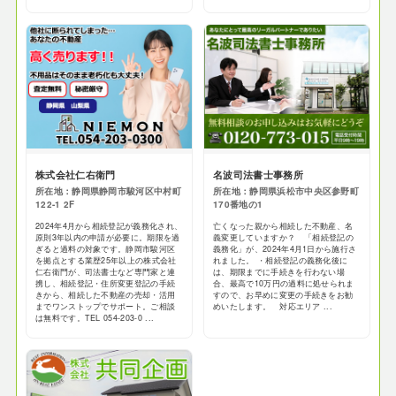
株式会社仁右衛門
名波司法書士事務所
所在地：静岡県静岡市駿河区中村町
所在地：静岡県浜松市中央区参野町
122-1 2F
170番地の1
2024年4月から相続登記が義務化され、
亡くなった親から相続した不動産、名
原則3年以内の申請が必要に。期限を過
義変更していますか？ 「相続登記の
ぎると過料の対象です。静岡市駿河区
義務化」が、2024年4月1日から施行さ
を拠点とする業歴25年以上の株式会社
れました。 ・相続登記の義務化後に
仁右衛門が、司法書士など専門家と連
は、期限までに手続きを行わない場
携し、相続登記・住所変更登記の手続
合、最高で10万円の過料に処せられま
きから、相続した不動産の売却・活用
すので、お早めに変更の手続きをお勧
までワンストップでサポート。ご相談
めいたします。 対応エリア ...
は無料です。TEL 054-203-0 ...