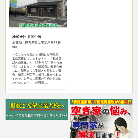
株式会社 共同企画
所在地：静岡県富士市水戸島93番
地3
～亡くなった親から相続した不動産、
名義変更していますか？～ 「相続登
記の義務化」が、2024年4月1日から施
行されました。 ・相続登記の義務化後
には、期限までに手続きを行わない場
合、最高で10万円の過料に処せられま
すので、お早めに変更の手続きをお勧
めいたします。 静岡県 ...