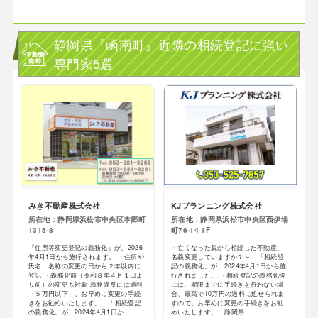
静岡県『函南町』近隣の相続登記に強い
専門家5選
みき不動産株式会社
KJプランニング株式会社
所在地：静岡県浜松市中央区本郷町
所在地：静岡県浜松市中央区西伊場
1315-8
町76-14 1F
『住所等変更登記の義務化』が、2026
～亡くなった親から相続した不動産、
年4月1日から施行されます。 ・住所や
名義変更していますか？～ 「相続登
氏名・名称の変更の日から２年以内に
記の義務化」が、2024年4月1日から施
登記 ・義務化前（令和８年４月１日よ
行されました。 ・相続登記の義務化後
り前）の変更も対象 義務違反には過料
には、期限までに手続きを行わない場
（５万円以下）、お早めに変更の手続
合、最高で10万円の過料に処せられま
きをお勧めいたします。 「相続登記
すので、お早めに変更の手続きをお勧
の義務化」が、2024年4月1日か ...
めいたします。 静岡県 ...