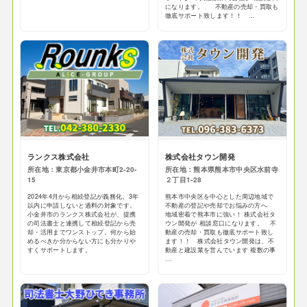
になります。 不動産の売却・買取も
徹底サポート致します！！ ...
ランクス株式会社
株式会社タウン開発
所在地：東京都小金井市本町2-20-
所在地：熊本県熊本市中央区水前寺
15
２丁目1-28
2024年4月から相続登記が義務化。3年
熊本市中央区を中心とした周辺地域で
以内に申請しないと過料の対象です。
不動産の登記や売却でお悩みの方へ
小金井市のランクス株式会社が、提携
地域密着で熊本市に強い！ 株式会社タ
の司法書士と連携して相続登記から売
ウン開発が 相談窓口になります。 不
却・活用までワンストップ。何から始
動産の売却・買取も徹底サポート致し
めるべきか分からない方にも分かりや
ます！！ 株式会社タウン開発は、不
すくサポートします。
動産と建設業を営んでいます 複数の事
...