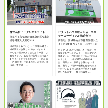
株式会社イーグルエステイト
ピタットハウス桜ヶ丘店 エス
ケーコーディアル株式会社
所在地：京都府京都市上京区今出川
通寺町東入大宮町319
所在地：宮城県仙台市青葉区桜ケ丘
４丁目6番10号シャローム桜ケ丘2F
相続登記されていない ご実家の処分・
相続問題でお困りではないですか？
亡くなった親から相続した不動産、名
そんなお悩みがありましたら一度、ご
義変更していますか？ 「相続登記の
連絡下さい。 お客様の立場にたったア
義務化」が、2024年4月1日から施行さ
ドバイスをさせて頂きます。 対応エ
れました。 ・相続登記の義務化後に
リア 京都市、主に上京区、左京区、東
は、期限までに手続きを行わない場
山区、中京区 ...
合、最高で10万円の過料に処せられま
すので、お早めに変更の手続きをお勧
めいたします。 仙台市青葉 ...