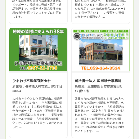
記・名義変更を提携司法書士と連携し
動産をお持ちの方へ 相続登記問題に
てサポート。登記後の売却・活用・遺
精通している！ 札幌市内・近郊エリア
品整理まで、士業連携と遺品整理士在
を知り尽くした 株式会社A'zエステート
籍の自社対応でワンストップにお応え
に お任せ下さい！ ご要望やご事情
します。
に合わせて最適な方 ...
ひまわり不動産有限会社
司法書士法人 富田総合事務所
所在地：長崎県大村市杭出津2丁目
所在地：三重県四日市市東富田町
588-4
19番16号
大村市を中心とした周辺地域に 相続不
四日市市の相続不動産をお持ちの方へ
動産をお持ちの方へ 空き家問題に精
亡くなった親から相続した不動産、名
通している！ 【ご相談者様のお悩みを
義変更していますか？ 「相続登記の
全力サポート】 ひまわり不動産有限会
義務化」が、2024年4月1日から施行さ
社が 相談窓口になります。 電話で相
れました。 ・相続登記の義務化後に
談メールで相談 「相続登記の義務
は、期限までに手続きを行わない場
化」が、2024年4月1日から施行されま
合、最高で10万円の過料に処せられま
した ...
すので、お早めに変更の手続きをお勧
めいたします。 ...