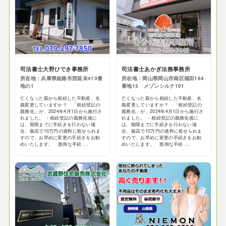
司法書士大野ひでき事務所
司法書士あかぎ法務事務所
所在地：兵庫県姫路市西延末413番
所在地：岡山県岡山市南区福田164
地の1
番地13 メゾンシルク101
亡くなった親から相続した不動産、名
亡くなった親から相続した不動産、名
義変更していますか？ 「相続登記の
義変更していますか？ 「相続登記の
義務化」が、2024年4月1日から施行さ
義務化」が、2024年4月1日から施行さ
れました。 ・相続登記の義務化後に
れました。 ・相続登記の義務化後に
は、期限までに手続きを行わない場
は、期限までに手続きを行わない場
合、最高で10万円の過料に処せられま
合、最高で10万円の過料に処せられま
すので、お早めに変更の手続きをお勧
すので、お早めに変更の手続きをお勧
めいたします。 面倒な手続 ...
めいたします。 面倒な手続 ...