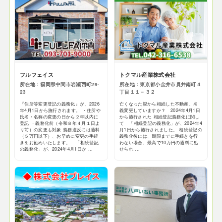
フルフェイス
トクマル産業株式会社
所在地：福岡県中間市岩瀬西町29-
所在地：東京都小金井市貫井南町４
23
丁目１１－３２
『住所等変更登記の義務化』が、2026
亡くなった親から相続した不動産、名
年4月1日から施行されます。 ・住所や
義変更していますか？ 2024年4月1日
氏名・名称の変更の日から２年以内に
から施行された 相続登記義務化に関し
登記 ・義務化前（令和８年４月１日よ
て 「相続登記の義務化」が、2024年4
り前）の変更も対象 義務違反には過料
月1日から施行されました。 相続登記の
（５万円以下）、お早めに変更の手続
義務化後には、期限までに手続きを行
きをお勧めいたします。 「相続登記
わない場合、最高で10万円の過料に処
の義務化」が、2024年4月1日か ...
せられ ...