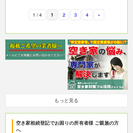
1 / 4
1
2
3
4
»
もっと見る
空き家相続登記でお困りの所有者様 ご親族の方
へ