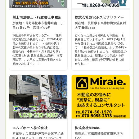
川上司法書士・行政書士事務所
株式会社野沢ホスピタリティー
所在地：長野県松本市村井町南一丁
所在地：長野県下高井郡野沢温泉村
目31番17号 宮澤ビル2F
大字豊郷9535
不動産を所有されている方へ 『住所
亡くなった親から相続した不動産、名
等変更登記の義務化』が、2026年4月1
義変更していますか？ 2024年4月1日
日から施行されます。 ・住所や氏名・
から施行された 相続登記義務化に関し
名称の変更の日から２年以内に登記 ・
て 「相続登記の義務化」が、2024年4
義務化前（令和８年４月１日より前）
月1日から施行されました。 相続登記の
の変更も対象 義務違反には過料（５万
義務化後には、期限までに手続きを行
円以下）、お早めに変更の手続きをお
わない場合、最高で10万円の過料に処
勧めいたします。 ...
せられ ...
エムズホーム株式会社
株式会社Miraie.
所在地：兵庫県神戸市中央区琴ノ緒
所在地：京都府城陽市富野南垣内
町４丁目２－１ 三鶴ビルディング
1-55