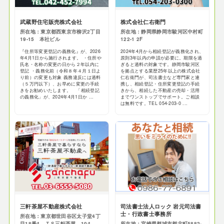
武蔵野住宅販売株式会社
株式会社仁右衛門
所在地：東京都西東京市柳沢2丁目
所在地：静岡県静岡市駿河区中村町
19-15 本社ビル
122-1 2F
『住所等変更登記の義務化』が、2026
2024年4月から相続登記が義務化され、
年4月1日から施行されます。 ・住所や
原則3年以内の申請が必要に。期限を過
氏名・名称の変更の日から２年以内に
ぎると過料の対象です。静岡市駿河区
登記 ・義務化前（令和８年４月１日よ
を拠点とする業歴25年以上の株式会社
り前）の変更も対象 義務違反には過料
仁右衛門が、司法書士など専門家と連
（５万円以下）、お早めに変更の手続
携し、相続登記・住所変更登記の手続
きをお勧めいたします。 「相続登記
きから、相続した不動産の売却・活用
の義務化」が、2024年4月1日か ...
までワンストップでサポート。ご相談
は無料です。TEL 054-203-0 ...
三軒茶屋不動産株式会社
司法書士法人ロック 岩元司法書
士・行政書士事務所
所在地：東京都世田谷区太子堂4丁
目18番4 ＴＳ三軒茶屋 104
所在地：宮崎県都城市都北町5882-