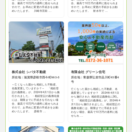
合、最高で10万円の過料に処せられま
合、最高で10万円の過料に処せられま
すので、お早めに変更の手続きをお勧
すので、お早めに変更の手続きをお勧
めいたします。 川崎市宮前 ...
めいたします。 射水市で ...
株式会社 シバタ不動産
有限会社 グリーン住宅
所在地：滋賀県彦根市西今町963-5
所在地：青森県弘前市品川町45番4
号
～亡くなった親から相続した不動産、
名義変更していますか？～ 「相続登
亡くなった親から相続した不動産、名
記の義務化」が、2024年4月1日から施
義変更していますか？ 2024年4月1日
行されました。 ・相続登記の義務化後
から施行された 相続登記義務化に関し
には、期限までに手続きを行わない場
て 「相続登記の義務化」が、2024年4
合、最高で10万円の過料に処せられま
月1日から施行されました。 相続登記の
すので、お早めに変更の手続きをお勧
義務化後には、期限までに手続きを行
めいたします。 彦根市 ...
わない場合、最高で10万円の過料に処
せられ ...