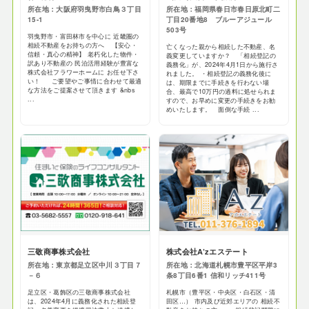
所在地：大阪府羽曳野市白鳥３丁目
所在地：福岡県春日市春日原北町二
15-1
丁目20番地8 ブルーアジュール
503号
羽曳野市・富田林市を中心に 近畿圏の
相続不動産をお持ちの方へ 【安心・
亡くなった親から相続した不動産、名
信頼・真心の精神】 老朽化した物件・
義変更していますか？ 「相続登記の
訳あり不動産の 民泊活用経験が豊富な
義務化」が、2024年4月1日から施行さ
株式会社フラワーホームに お任せ下さ
れました。 ・相続登記の義務化後に
い！ ご要望やご事情に合わせて最適
は、期限までに手続きを行わない場
な方法をご提案させて頂きます &nbs
合、最高で10万円の過料に処せられま
...
すので、お早めに変更の手続きをお勧
めいたします。 面倒な手続 ...
三敬商事株式会社
株式会社A’zエステート
所在地：東京都足立区中川３丁目７
所在地：北海道札幌市豊平区平岸3
－６
条8丁目6番1 信和リッチ411号
足立区・葛飾区の三敬商事株式会社
札幌市（豊平区・中央区・白石区・清
は、2024年4月に義務化された相続登
田区…） 市内及び近郊エリアの 相続不