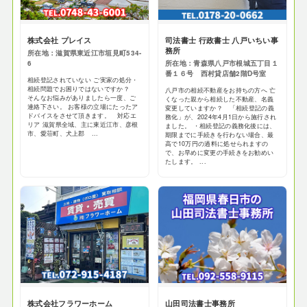
株式会社 プレイス
司法書士 行政書士 八戸いちい事
務所
所在地：滋賀県東近江市垣見町534-
6
所在地：青森県八戸市根城五丁目１
番１６号 西村貸店舗2階D号室
相続登記されていない ご実家の処分・
相続問題でお困りではないですか？
八戸市の相続不動産をお持ちの方へ 亡
そんなお悩みがありましたら一度、ご
くなった親から相続した不動産、名義
連絡下さい。 お客様の立場にたったア
変更していますか？ 「相続登記の義
ドバイスをさせて頂きます。 対応エ
務化」が、2024年4月1日から施行され
リア 滋賀県全域、主に東近江市、彦根
ました。 ・相続登記の義務化後には、
市、愛荘町、犬上郡 ...
期限までに手続きを行わない場合、最
高で10万円の過料に処せられますの
で、お早めに変更の手続きをお勧めい
たします。 ...
株式会社フラワーホーム
山田司法書士事務所