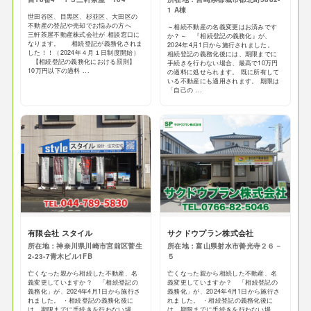
1 A棟
世田谷区、目黒区、杉並区、大田区の
不動産の登記や売却でお悩みの方へ
～相続不動産の名義変更はお済みです
三軒茶屋不動産株式会社が 相談窓口に
か？～ 『相続登記の義務化』が、
なります。 相続登記が義務化されま
2024年4月1日から施行されました。
した！！（2024年４月１日制度開始）
相続登記の義務化後には、期限までに
【相続登記の義務化における罰則】
手続きを行わない場合、最高で10万円
10万円以下の過料 ...
の過料に処せられます。 既に所有して
いる不動産にも適用されます。 期限は
「自己の ...
有限会社 スタイル
サクドウプラン株式会社
所在地：神奈川県川崎市宮前区菅生
所在地：富山県射水市善光寺２６－
2-23-7青木ビル1FB
５
亡くなった親から相続した不動産、名
亡くなった親から相続した不動産、名
義変更していますか？ 「相続登記の
義変更していますか？ 「相続登記の
義務化」が、2024年4月1日から施行さ
義務化」が、2024年4月1日から施行さ
れました。 ・相続登記の義務化後に
れました。 ・相続登記の義務化後に
は、期限までに手続きを行わない場
は、期限までに手続きを行わない場