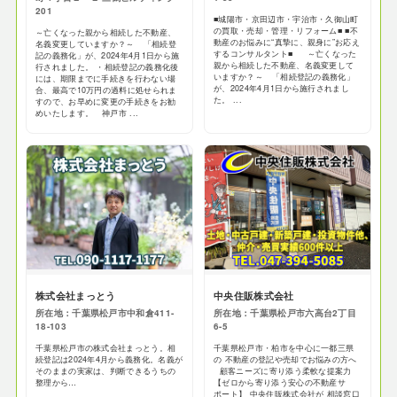
201
■城陽市・京田辺市・宇治市・久御山町
の買取・売却・管理・リフォーム■ ■不
～亡くなった親から相続した不動産、
動産のお悩みに“真摯に、親身に”お応え
名義変更していますか？～ 「相続登
するコンサルタント■ ～亡くなった
記の義務化」が、2024年4月1日から施
親から相続した不動産、名義変更して
行されました。 ・相続登記の義務化後
いますか？～ 「相続登記の義務化」
には、期限までに手続きを行わない場
が、2024年4月1日から施行されまし
合、最高で10万円の過料に処せられま
た。 ...
すので、お早めに変更の手続きをお勧
めいたします。 神戸市 ...
株式会社まっとう
中央住販株式会社
所在地：千葉県松戸市中和倉411-
所在地：千葉県松戸市六高台2丁目
18-103
6-5
千葉県松戸市の株式会社まっとう。相
千葉県松戸市・柏市を中心に一都三県
続登記は2024年4月から義務化。名義が
の 不動産の登記や売却でお悩みの方へ
そのままの実家は、判断できるうちの
顧客ニーズに寄り添う柔軟な提案力
整理から…
【ゼロから寄り添う安心の不動産サ
ポート】 中央住販株式会社が 相談窓口